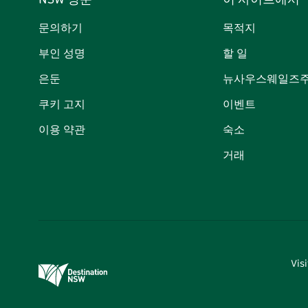
NSW 방문
이 사이트에서
문의하기
목적지
부인 성명
할 일
은둔
뉴사우스웨일즈주
쿠키 고지
이벤트
이용 약관
숙소
거래
Vi