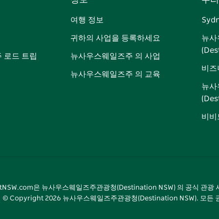
정보
우리
이
저
튜
스
톡
터
스
귀
브
타
레
여행 정보
Syd
북
다
그
스
귀하의 사업을 등록하세요
뉴사
램
트
(Des
 로드 트립
뉴사우스웨일즈주 의 사업
비즈
뉴사우스웨일즈주 의 교육
뉴사
(De
비비드
sitNSW.com은 뉴사우스웨일즈주관광청(Destination NSW) 의 공식 관
© Copyright
2026
뉴사우스웨일즈주관광청(Destination NSW). 모든