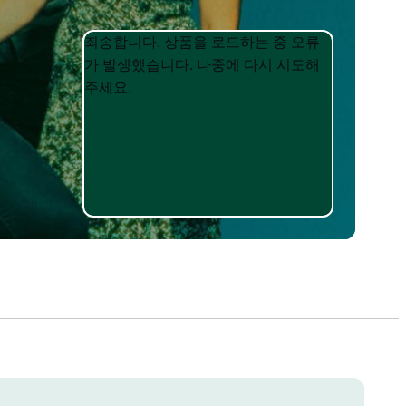
Product
Product
죄송합니다. 상품을 로드하는 중 오류
List
List
가 발생했습니다. 나중에 다시 시도해
주세요.