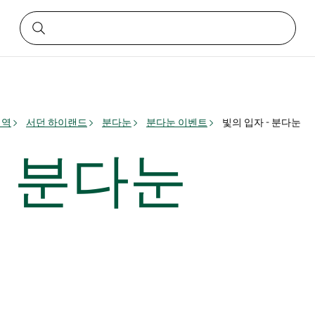
지역
서던 하이랜드
분다눈
분다눈 이벤트
빛의 입자 - 분다눈
- 분다눈