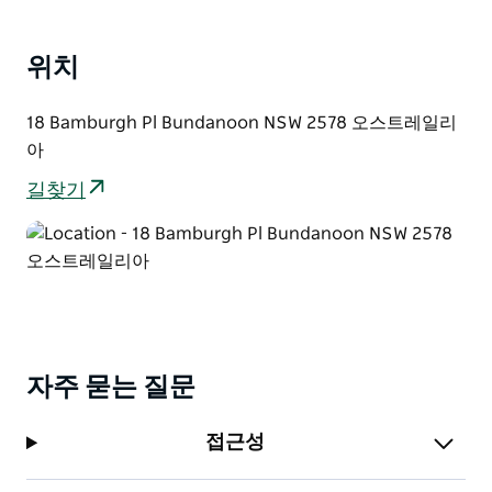
를 즐기고 오후의 태양을 받을 수 있도록 특별히 마련되었
습니다. 이 정원에는 화려한 로젤라와 로리킷을 유인하는
아름다운 원주민들이 독점적으로 심어져 있습니다.
위치
내부에는 화려한 Blackbutt 목재 바닥 석재 벤치탑,
18 Bamburgh Pl Bundanoon NSW 2578 오스트레일리
Smeg 가전제품 독창적인 예술품 삼나무 창틀, 9피트 천
아
장 편안하고 격식을 갖춘 거실에 있는 가스 통나무 벽난로
가 있습니다. 메인 욕실은 독립형 갈퀴발 욕조와 아름다운
길찾기
이탈리아 및 스페인 도자기 타일을 자랑합니다. 두 욕실
모두에 온열 수건 걸이와 온열 램프가 있어 편안함을 더해
줍니다.
자주 묻는 질문
접근성