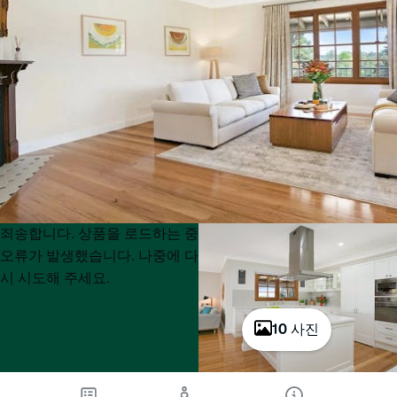
Product
Product
죄송합니다. 상품을 로드하는 중
List
List
오류가 발생했습니다. 나중에 다
시 시도해 주세요.
10 사진