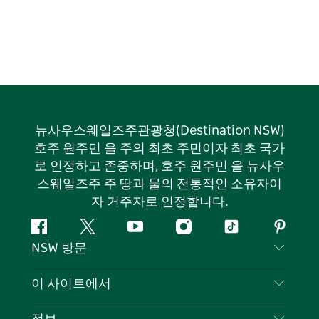
뉴사우스웨일즈주관광청(Destination NSW)
호주 원주민 을 주의 최초 주민이자 최초 국가
로 인정하고 존중하며, 호주 원주민 을 뉴사우
스웨일즈주 주 땅과 물의 전통적인 소유자이
자 거주자로 인정합니다.
페
지
유
인
틱
핀
NSW 방문
이
저
튜
스
톡
터
스
귀
브
타
레
문의하기
이 사이트에서
북
다
그
스
부인 성명
램
트
목적지