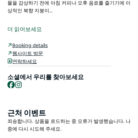
몰을 감상하기 전에 아침 커피나 오후 음료를 즐기기에 이
상적인 북향 지붕이…
Ballogie Lodge는 맞춤형 기능과 세심한 배려로 손수 제
작된 클래식 코티지를 새롭게 재해석한 숙박 시설입니다.
더 읽어보세요
Ballogie Lodge는 품질과 고급스러움을 물씬 풍깁니다.
아름다운 가구와 스타일은 Bundanoon/Highlands 숙박
Booking details
을 위한 편안하고 조용한 환경을 제공합니다.
웹사이트 방문
분다눈(Bundanoon)의 평화로운 지역에 위치한 이 숙소
연락하세요
는 옥상 너머로 언덕과 방목장까지 쾌적하고 높은 전망을
제공합니다. 마을까지 차로 단 2km 거리에 있으며 식사를
소셜에서 우리를 찾아보세요
위해 Bundanoon Hotel까지 도보로 지름길을 이용하고,
Facebook
Instagram
Morton 국립공원까지 3.6km, Glow Worm Glen Walk까
지 6km 거리에 있습니다.
넓은 주방/가족/식사 공간은 지붕이 덮인 깊고 재미있는
근처 이벤트
Product
데크로 이어집니다. 숨막히는 일몰을 감상하기 전에 아침
List
Product
죄송합니다. 상품을 로드하는 중 오류가 발생했습니다. 나
커피나 오후 음료를 즐기기에 이상적인 북향 지붕이 있는
List
중에 다시 시도해 주세요.
베란다도 있습니다. 차고 밖의 지붕이 있는 공간은 바비큐