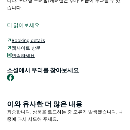
니다. 초대형 모터홈/캐러밴은 추가 요금이 부과될 수 있
습니다.
Junee Tourist Park에 머물기로 선택하면 깨끗하고 푸르
고 환영하는 경험을 하게 될 것입니다. 유명한 Junee
더 읽어보세요
Licorice and Chocolate Factory에서 도보로 갈 수 있는
거리에 편리하게 위치하고 있으며 낚시를 하거나 아이들
Booking details
이 놀기에 좋은 곳인 아름다운 Park Dam의 전망은 말할
웹사이트 방문
것도 없습니다.
연락하세요
털복숭이 친구와 함께 여행하시나요? 문제 없습니다.
Junee Tourist Park는 반려동물 친화적이며 편의를 위해
소셜에서 우리를 찾아보세요
바로 옆에 환상적인 개 민첩성 공원이 있습니다.
Facebook
캐러밴 모터홈(대형 또는 소형) 캠핑 트레일러 및 텐트를
제공하며 넓은 공간과 일부는 드라이브스루 사이트입니
다. 초대형 모터홈/캐러밴은 추가 요금이 부과될 수 있습
이와 유사한 더 많은 내용
Product
니다.
List
Product
죄송합니다. 상품을 로드하는 중 오류가 발생했습니다. 나
List
중에 다시 시도해 주세요.