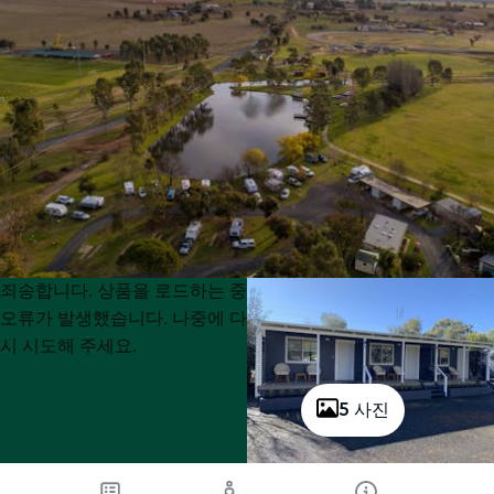
Product
Product
죄송합니다. 상품을 로드하는 중
List
List
오류가 발생했습니다. 나중에 다
시 시도해 주세요.
5 사진