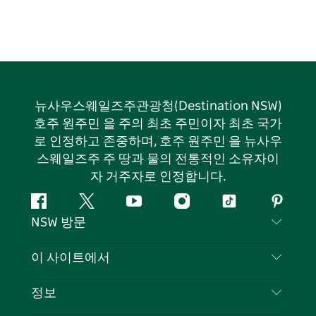
뉴사우스웨일즈주관광청(Destination NSW)
호주 원주민 을 주의 최초 주민이자 최초 국가
로 인정하고 존중하며, 호주 원주민 을 뉴사우
스웨일즈주 주 땅과 물의 전통적인 소유자이
자 거주자로 인정합니다.
페
지
유
인
틱
핀
NSW 방문
이
저
튜
스
톡
터
스
귀
브
타
레
문의하기
이 사이트에서
북
다
그
스
부인 성명
램
트
목적지
정보
은둔
할 일