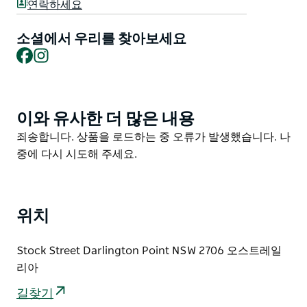
연락하세요
아래 서쪽으로 이어집니다.
길을 따라 피크닉 장소와 휴식 장소가 있으며 방문객에게
소셜에서 우리를 찾아보세요
Facebook
Instagram
지역 동식물 및 역사를 알려주는 해설 표지판도 있습니다.
Bunyip은 깊은 물에 사는 원주민 신화 생물입니다. 길고
뾰족한 귀 큰 이빨 울부짖는 큰 검은 털이 많은 개와 비슷
합니다.
이와 유사한 더 많은 내용
Product
List
1930년대에는 약 25가구가 산책로의 이 구역을 따라 살
Product
죄송합니다. 상품을 로드하는 중 오류가 발생했습니다. 나
았지만 오직 총각들만이 Bunyip 구멍 근처에 살았습니
List
중에 다시 시도해 주세요.
다. 산책이 끝나면 위라주리 강과의 연결의 중요성을 기념
하고 지역 사회 장로들을 존경하기 위해 자생 정원 붉은
고무 테이블 및 좌석이 있는 만남의 장소가 건설되었습니
위치
다.
Stock Street Darlington Point NSW 2706 오스트레일
리아
길찾기