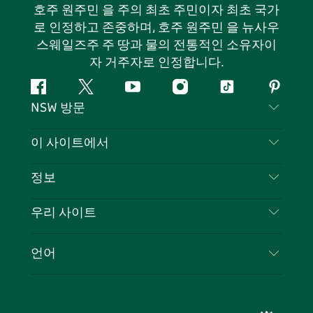
호주 원주민 을 주의 최초 주민이자 최초 국가
로 인정하고 존중하며, 호주 원주민 을 뉴사우
스웨일즈주 주 땅과 물의 전통적인 소유자이
자 거주자로 인정합니다.
페
지
유
인
틱
핀
NSW 방문
이
저
튜
스
톡
터
스
귀
브
타
레
문의하기
이 사이트에서
북
다
그
스
부인 성명
램
트
목적지
정보
은둔
할 일
여행 정보
우리 사이트
쿠키 고지
뉴사우스웨일즈주 로드 트립
귀하의 사업을 등록하세요
이용 약관
Sydney.com
이벤트
언어
뉴사우스웨일즈주 의 사업
뉴사우스웨일즈주관광청(Destination NSW) 기업
숙소
뉴사우스웨일즈주 의 교육
비즈니스 이벤트 뉴사우스웨일즈주
거래