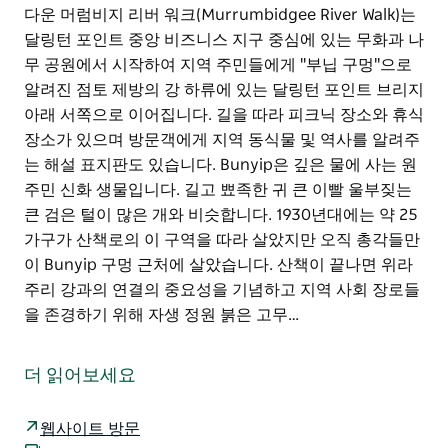
다운 머럼비지 리버 워크(Murrumbidgee River Walk)는
달링턴 포인트 중앙 비즈니스 지구 중심에 있는 무화과 나
무 공원에서 시작하여 지역 주민들에게 "부닙 구멍"으로
알려진 점토 제방의 강 하류에 있는 달링턴 포인트 브리지
아래 서쪽으로 이어집니다. 길을 따라 피크닉 장소와 휴식
장소가 있으며 방문객에게 지역 동식물 및 역사를 알려주
는 해설 표지판도 있습니다. Bunyip은 깊은 물에 사는 원
주민 신화 생물입니다. 길고 뾰족한 귀 큰 이빨 울부짖는
큰 검은 털이 많은 개와 비슷합니다. 1930년대에는 약 25
가구가 산책로의 이 구역을 따라 살았지만 오직 총각들만
이 Bunyip 구멍 근처에 살았습니다. 산책이 끝나면 위라
주리 강과의 연결의 중요성을 기념하고 지역 사회 장로들
을 존경하기 위해 자생 정원 붉은 고무…
머럼비지 강둑을 따라 산책해 보세요. 1.8km 길이의 아름
다운 머럼비지 리버 워크(Murrumbidgee River Walk)는
더 읽어보세요
달링턴 포인트 중앙 비즈니스 지구 중심에 있는 무화과 나
무 공원에서 시작하여 지역 주민들에게 "부닙 구멍"으로
웹사이트 방문
알려진 점토 제방의 강 하류에 있는 달링턴 포인트 브리지