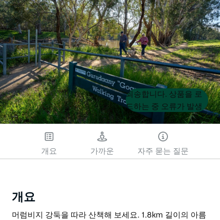
Product
Product
죄송합니다. 상품을 로
List
List
드하는 중 오류가 발생
했습니다. 나중에 다시
시도해 주세요.
개요
가까운
자주 묻는 질문
개요
머럼비지 강둑을 따라 산책해 보세요. 1.8km 길이의 아름