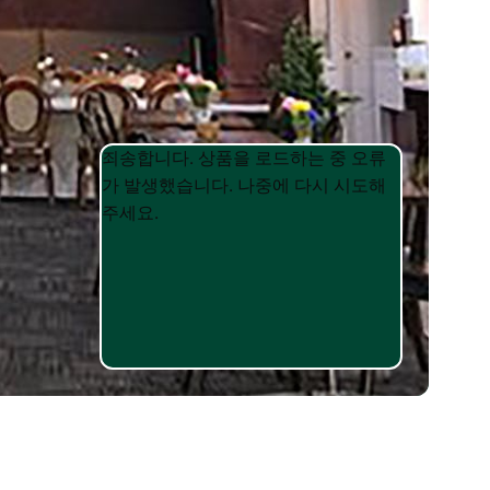
Product
Product
죄송합니다. 상품을 로드하는 중 오류
List
List
가 발생했습니다. 나중에 다시 시도해
주세요.