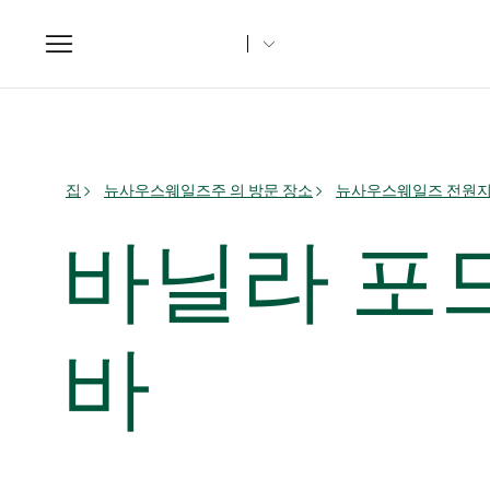
Toggle
navigation
집
뉴사우스웨일즈주 의 방문 장소
뉴사우스웨일즈 전원
바닐라 포
바