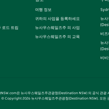
이
저
튜
스
톡
터
스
귀
브
타
레
여행 정보
Syd
북
다
그
스
귀하의 사업을 등록하세요
뉴사
램
트
(Des
 로드 트립
뉴사우스웨일즈주 의 사업
비즈
뉴사우스웨일즈주 의 교육
뉴사
(De
비비드
sitNSW.com은 뉴사우스웨일즈주관광청(Destination NSW) 의 공식 관
© Copyright
2026
뉴사우스웨일즈주관광청(Destination NSW). 모든