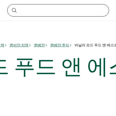
지역
퀸비안 지역
퀸베얀
퀸베얀 주식
바닐라 포드 푸드 앤 에스
드 푸드 앤 