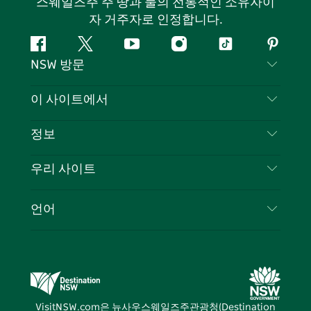
스웨일즈주 주 땅과 물의 전통적인 소유자이
자 거주자로 인정합니다.
페
지
유
인
틱
핀
NSW 방문
이
저
튜
스
톡
터
스
귀
브
타
레
문의하기
이 사이트에서
북
다
그
스
부인 성명
램
트
목적지
정보
은둔
할 일
여행 정보
우리 사이트
쿠키 고지
뉴사우스웨일즈주 로드 트립
귀하의 사업을 등록하세요
이용 약관
Sydney.com
이벤트
언어
뉴사우스웨일즈주 의 사업
뉴사우스웨일즈주관광청(Destination NSW) 기업
숙소
뉴사우스웨일즈주 의 교육
비즈니스 이벤트 뉴사우스웨일즈주
거래
뉴사우스웨일즈주관광청(Destination NSW) 미디
어 센터
VisitNSW.com은 뉴사우스웨일즈주관광청(Destination