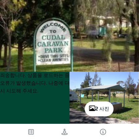
Product
Product
죄송합니다. 상품을 로드하는 중
List
List
오류가 발생했습니다. 나중에 다
시 시도해 주세요.
2 사진