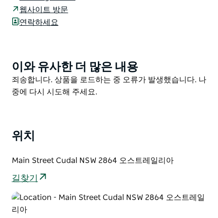
웹사이트 방문
금요일부터 일요일까지 쿠달 볼링 클럽에서 저녁 식사를
연락하세요
즐기거나 카본느 푸드 와인 문화 센터를 비롯한 다양한 맛
집과 음료를 즐겨보세요. 보리 크릭까지 산책을 즐기며 현
지 오리너구리를 찾아보세요.
이와 유사한 더 많은 내용
Product
List
Product
죄송합니다. 상품을 로드하는 중 오류가 발생했습니다. 나
List
중에 다시 시도해 주세요.
위치
Main Street Cudal NSW 2864 오스트레일리아
길찾기