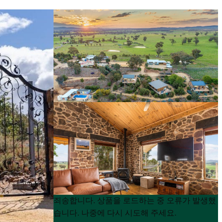
Product
Product
죄송합니다. 상품을 로드하는 중 오류가 발생했
List
List
습니다. 나중에 다시 시도해 주세요.