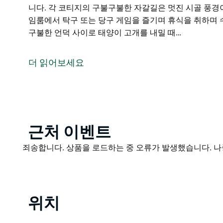
니다. 각 코티지의 구불구불한 자갈길은 멋진 시골 풍경
임룸에서 탁구 또는 당구 게임을 즐기며 휴식을 취하며 수영 후
구불한 언덕 사이로 태양이 고개를 내밀 때…
Canowindra에서 불과 17km 거리에 위치한 Evervie
돌로 만든 아름답게 꾸며진 3개의 코티지를 갖춘 이 숙
더 읽어보세요
갖춘 최고의 독립형 숙박 시설입니다. 아름다운 시골 풍
Everview Retreat는 특별한 손길이 가미된 소박한
으로 구분되어 각 코티지에 프라이버시를 제공합니다. 모
덕이 있습니다. 각 코티지의 구불구불한 자갈길은 멋진
Product
근처 이벤트
됩니다. 게임룸에서 탁구 또는 당구 게임을 즐기며 휴식
List
Product
Lachlan Valley의 구불구불한 언덕 사이로 태양이 
죄송합니다. 상품을 로드하는 중 오류가 발생했습니다. 나
List
보세요. 긴 하루가 끝나면 멋진 일몰을 감상하며 와인 한
서 길을 잃으면서 은하수 아래에서 저녁 식사를 즐기세요. 최고의 
축하하세요.
위치