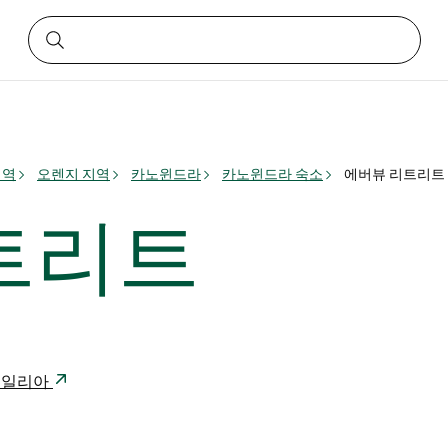
지역
오렌지 지역
카노윈드라
카노윈드라 숙소
에버뷰 리트리트
트리트
스트레일리아