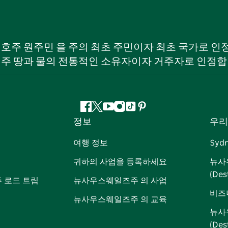
W) 호주 원주민 을 주의 최초 주민이자 최초 국가로
 주 땅과 물의 전통적인 소유자이자 거주자로 인정합
페
지
유
인
틱
핀
정보
우리
이
저
튜
스
톡
터
스
귀
브
타
레
여행 정보
Syd
북
다
그
스
귀하의 사업을 등록하세요
뉴사
램
트
(Des
 로드 트립
뉴사우스웨일즈주 의 사업
비즈
뉴사우스웨일즈주 의 교육
뉴사
(De