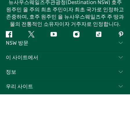
뉴사우스웨일즈주관광청(Destination NSW) 호주
원주민 을 주의 최초 주민이자 최초 국가로 인정하고
존중하며, 호주 원주민 을 뉴사우스웨일즈주 주 땅과
물의 전통적인 소유자이자 거주자로 인정합니다.
페
지
유
인
틱
핀
NSW 방문
이
저
튜
스
톡
터
스
귀
브
타
레
문의하기
이 사이트에서
북
다
그
스
부인 성명
램
트
목적지
정보
은둔
할 일
여행 정보
우리 사이트
쿠키 고지
뉴사우스웨일즈주 로드 트립
귀하의 사업을 등록하세요
이용 약관
Sydney.com
이벤트
언어
뉴사우스웨일즈주 의 사업
뉴사우스웨일즈주관광청(Destination NSW) 기업
숙소
뉴사우스웨일즈주 의 교육
비즈니스 이벤트 뉴사우스웨일즈주
거래