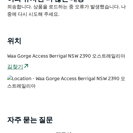
Western Plains의 극적인 환경 속에서 멋진 피크닉 장소
List
Product
죄송합니다. 상품을 로드하는 중 오류가 발생했습니다. 나
를 제공합니다. 봄이 되면 이곳에서 무수히 많은 야생화를
List
중에 다시 시도해 주세요.
볼 수 있고 협곡에는 무화과나무가 빽빽이 우거져 있습니
다. 멋진 조류 관찰을 위해 카메라와 쌍안경을 잊지 마세
요.
위치
Waa Gorge Access Berrigal NSW 2390 오스트레일리아
길찾기
자주 묻는 질문