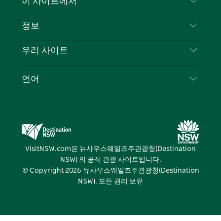
이 사이트에서
북
다
그
스
부인 성명
램
트
목적지
정보
은둔
할 일
여행 정보
우리 사이트
쿠키 고지
뉴사우스웨일즈주 로드 트립
귀하의 사업을 등록하세요
이용 약관
Sydney.com
이벤트
언어
뉴사우스웨일즈주 의 사업
뉴사우스웨일즈주관광청(Destination NSW) 기업
숙소
뉴사우스웨일즈주 의 교육
비즈니스 이벤트 뉴사우스웨일즈주
거래
뉴사우스웨일즈주관광청(Destination NSW) 미디
어 센터
VisitNSW.com은 뉴사우스웨일즈주관광청(Destination
비비드 시드니(Vivid Sydney)
NSW) 의 공식 관광 사이트입니다.
© Copyright
2026
뉴사우스웨일즈주관광청(Destination
NSW). 모든 권리 보유