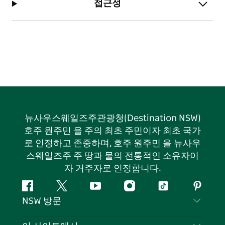
접근성
뉴사우스웨일즈주관광청(Destination NSW)
호주 원주민 을 주의 최초 주민이자 최초 국가
로 인정하고 존중하며, 호주 원주민 을 뉴사우
스웨일즈주 주 땅과 물의 전통적인 소유자이
자 거주자로 인정합니다.
페
지
유
인
틱
핀
NSW 방문
이
저
튜
스
톡
터
스
귀
브
타
레
문의하기