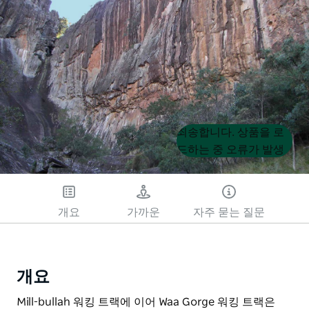
Product
Product
죄송합니다. 상품을 로
List
List
드하는 중 오류가 발생
했습니다. 나중에 다시
시도해 주세요.
개요
가까운
자주 묻는 질문
개요
Mill-bullah 워킹 트랙에 이어 Waa Gorge 워킹 트랙은