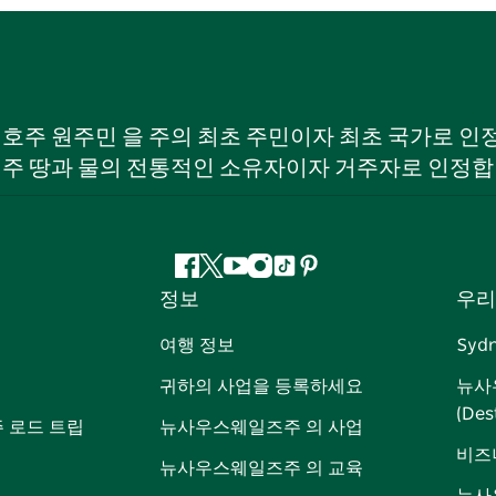
W) 호주 원주민 을 주의 최초 주민이자 최초 국가로
 주 땅과 물의 전통적인 소유자이자 거주자로 인정합
페
지
유
인
틱
핀
정보
우리
이
저
튜
스
톡
터
스
귀
브
타
레
여행 정보
Syd
북
다
그
스
귀하의 사업을 등록하세요
뉴사
램
트
(Des
 로드 트립
뉴사우스웨일즈주 의 사업
비즈
뉴사우스웨일즈주 의 교육