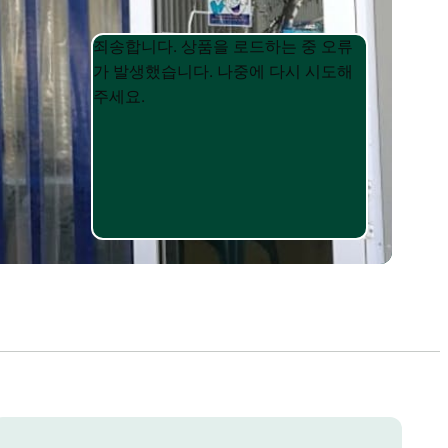
Product
Product
죄송합니다. 상품을 로드하는 중 오류
List
List
가 발생했습니다. 나중에 다시 시도해
주세요.