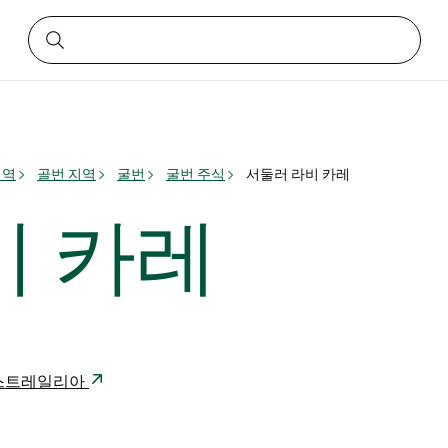
지역
골번 지역
굴번
굴번 주식
서둘러 라비 카레
비 카레
80 오스트레일리아