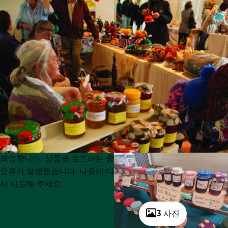
Product
Product
죄송합니다. 상품을 로드하는 중
List
List
오류가 발생했습니다. 나중에 다
시 시도해 주세요.
3 사진