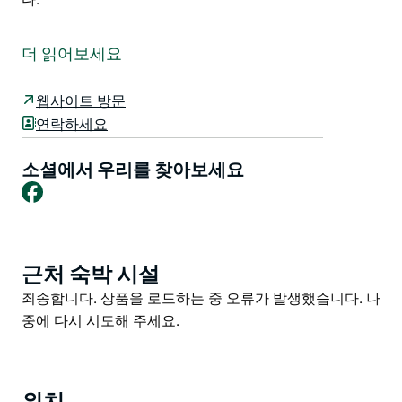
윈델라마 홀 마켓은 1월을 제외하고 매월 셋째 일요일에
열리며, 12월에는 특별한 크리스마스 마켓 행사도 열립니
더 읽어보세요
다.
집에서 만든 잼과 보존식품 사랑받는 장난감과 도구 현지
웹사이트 방문
에서 생산된 꿀 장신구 다양한 식물 맛있는 음식 나무 장
연락하세요
난감 스킨케어 제품 등 바느질 애호가를 위한 모든 것을
판매하는 노점이 많이 있습니다.
소셜에서 우리를 찾아보세요
Facebook
집에서 만든 따뜻한 음식 갓 갈아낸 커피 다과 멋진 컵케
이크 달콤한 조각이 함께 제공되며 주차 공간이 넉넉하고
장애인 이용도 가능합니다.
근처 숙박 시설
Product
List
Product
죄송합니다. 상품을 로드하는 중 오류가 발생했습니다. 나
List
중에 다시 시도해 주세요.