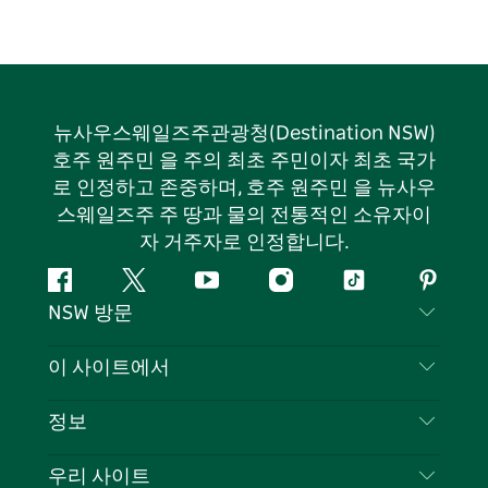
뉴사우스웨일즈주관광청(Destination NSW)
호주 원주민 을 주의 최초 주민이자 최초 국가
로 인정하고 존중하며, 호주 원주민 을 뉴사우
스웨일즈주 주 땅과 물의 전통적인 소유자이
자 거주자로 인정합니다.
페
지
유
인
틱
핀
NSW 방문
이
저
튜
스
톡
터
스
귀
브
타
레
문의하기
이 사이트에서
북
다
그
스
부인 성명
램
트
목적지
정보
은둔
할 일
여행 정보
우리 사이트
쿠키 고지