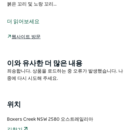
붉은 꼬리 및 노랑 꼬리…
이것은 Hipcamp를 통한 호스팅 숙박이며 아래는 호스트
가 제안과 관련하여 제공한 정보입니다.
더 읽어보세요
The Sanctuary는 약 500에이커의 견고하고 아름답고
다양한 생물이 서식하는 시대를 초월한 땅입니다. 우리는
웹사이트 방문
2.5시간 - 시드니, 1.3시간 - 캔버라 및 25분 - 골번입니다.
The Sanctuary에 대한 액세스는 현재 4WD, tradies ute
또는 경트럭에 가장 적합합니다. 하지만 저는 좋은 러기
이와 유사한 더 많은 내용
Product
리어 타이어가 장착된 2WD 경트럭을 타고 갑니다. 방문
List
Product
죄송합니다. 상품을 로드하는 중 오류가 발생했습니다. 나
자가 부지에 도착하기 위해 아래로 이동하는 The
List
중에 다시 시도해 주세요.
Sanctuary의 주요 계곡은 George's Creek(1890년대 지
도에 표시된 대로)의 집수지이기도 합니다. 상부 계곡은
개방된 고지대 범람원 및 대수층 재충전 구역으로 토종 풀
이 있습니다. 풀이 우거진 삼림 지대 생태계의 일부로 멋
위치
진 금조류 붉은 꼬리 및 노랑 꼬리 검은 앵무새 유황 볏 및
갱 갱 앵무새 올빼미 주머니쥐 가시두더지 루 왈라비 웜뱃
Boxers Creek NSW 2580 오스트레일리아
및 고아나 야생 사슴 등.. The Sanctuary에는 5가지 종류