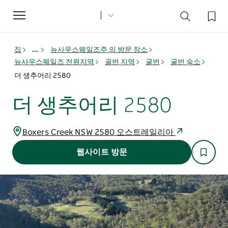
Toggle
navigation
집
...
뉴사우스웨일즈주 의 방문 장소
뉴사우스웨일즈 전원지역
골번 지역
굴번
굴번 숙소
더 생추어리 2580
더 생추어리 2580
Boxers Creek NSW 2580 오스트레일리아
웹사이트 방문