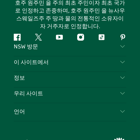
호주 원주민 을 주의 최초 주민이자 최초 국가
로 인정하고 존중하며, 호주 원주민 을 뉴사우
스웨일즈주 주 땅과 물의 전통적인 소유자이
자 거주자로 인정합니다.
페
지
유
인
틱
핀
NSW 방문
이
저
튜
스
톡
터
스
귀
브
타
레
문의하기
이 사이트에서
북
다
그
스
부인 성명
램
트
목적지
정보
은둔
할 일
여행 정보
우리 사이트
쿠키 고지
뉴사우스웨일즈주 로드 트립
귀하의 사업을 등록하세요
이용 약관
Sydney.com
이벤트
언어
뉴사우스웨일즈주 의 사업
뉴사우스웨일즈주관광청(Destination NSW) 기업
숙소
뉴사우스웨일즈주 의 교육
비즈니스 이벤트 뉴사우스웨일즈주
거래