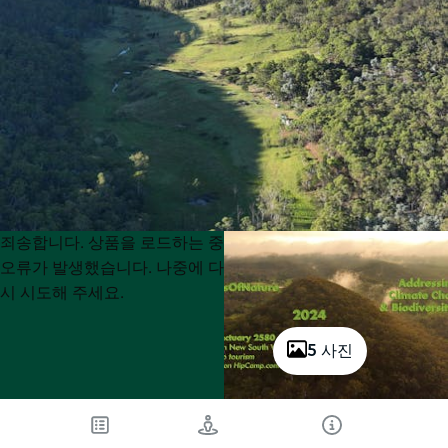
Product
Product
죄송합니다. 상품을 로드하는 중
List
List
오류가 발생했습니다. 나중에 다
시 시도해 주세요.
5 사진