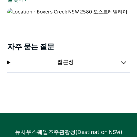
길찾기
의 생태계가 있습니다. 호주 남동부의 더 큰 그림에서 볼
때 유럽의 침략 이후 광범위한 개간 및 기후 변화로 인해
모두 멸종 위기에 처했습니다.
자주 묻는 질문
접근성
뉴사우스웨일즈주관광청(Destination NSW)