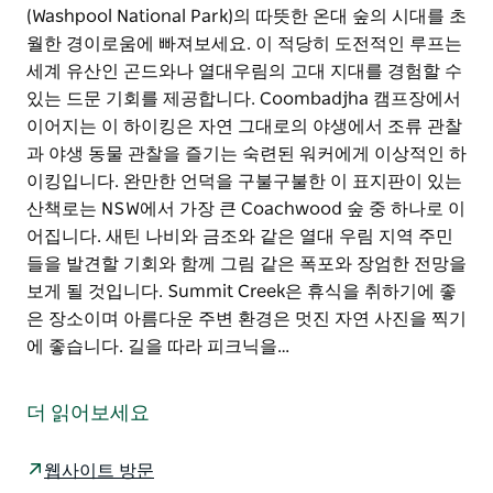
(Washpool National Park)의 따뜻한 온대 숲의 시대를 초
월한 경이로움에 빠져보세요. 이 적당히 도전적인 루프는
세계 유산인 곤드와나 열대우림의 고대 지대를 경험할 수
있는 드문 기회를 제공합니다. Coombadjha 캠프장에서
이어지는 이 하이킹은 자연 그대로의 야생에서 조류 관찰
과 야생 동물 관찰을 즐기는 숙련된 워커에게 이상적인 하
이킹입니다. 완만한 언덕을 구불구불한 이 표지판이 있는
산책로는 NSW에서 가장 큰 Coachwood 숲 중 하나로 이
어집니다. 새틴 나비와 금조와 같은 열대 우림 지역 주민
들을 발견할 기회와 함께 그림 같은 폭포와 장엄한 전망을
보게 될 것입니다. Summit Creek은 휴식을 취하기에 좋
은 장소이며 아름다운 주변 환경은 멋진 자연 사진을 찍기
에 좋습니다. 길을 따라 피크닉을…
글렌 인스(Glen Innes) 근처에 있는 워시풀 국립공원
(Washpool National Park)의 따뜻한 온대 숲의 시대를 초
더 읽어보세요
월한 경이로움에 빠져보세요. 이 적당히 도전적인 루프는
세계 유산인 곤드와나 열대우림의 고대 지대를 경험할 수
웹사이트 방문
있는 드문 기회를 제공합니다. Coombadjha 캠프장에서