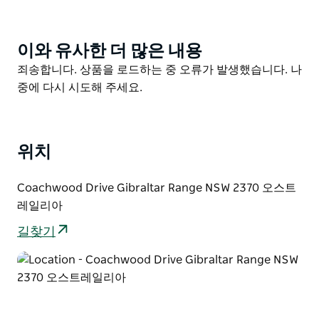
이어지는 이 하이킹은 자연 그대로의 야생에서 조류 관찰
과 야생 동물 관찰을 즐기는 숙련된 워커에게 이상적인 하
이킹입니다.
이와 유사한 더 많은 내용
Product
List
Product
죄송합니다. 상품을 로드하는 중 오류가 발생했습니다. 나
완만한 언덕을 구불구불한 이 표지판이 있는 산책로는
List
중에 다시 시도해 주세요.
NSW에서 가장 큰 Coachwood 숲 중 하나로 이어집니다.
새틴 나비와 금조와 같은 열대 우림 지역 주민들을 발견할
기회와 함께 그림 같은 폭포와 장엄한 전망을 보게 될 것
입니다.
위치
Summit Creek은 휴식을 취하기에 좋은 장소이며 아름다
운 주변 환경은 멋진 자연 사진을 찍기에 좋습니다. 길을
Coachwood Drive Gibraltar Range NSW 2370 오스트
따라 피크닉을 즐기거나 캠프장에서 바비큐 점심을 먹기
레일리아
위해 돌아가십시오.
길찾기