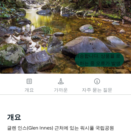
Product
Product
죄송합니다. 상품을 로
List
List
드하는 중 오류가 발생
했습니다. 나중에 다시
시도해 주세요.
개요
가까운
자주 묻는 질문
개요
글렌 인스(Glen Innes) 근처에 있는 워시풀 국립공원