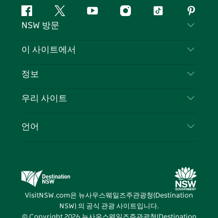
페
지
유
인
틱
핀
NSW 방문
이
저
튜
스
톡
터
스
귀
브
타
레
문의하기
이 사이트에서
북
다
그
스
부인 성명
램
트
목적지
정보
은둔
할 일
여행 정보
우리 사이트
쿠키 고지
뉴사우스웨일즈주 로드 트립
귀하의 사업을 등록하세요
이용 약관
Sydney.com
이벤트
언어
뉴사우스웨일즈주 의 사업
뉴사우스웨일즈주관광청(Destination NSW) 기업
숙소
뉴사우스웨일즈주 의 교육
비즈니스 이벤트 뉴사우스웨일즈주
거래
뉴사우스웨일즈주관광청(Destination NSW) 미디
어 센터
VisitNSW.com은 뉴사우스웨일즈주관광청(Destination
비비드 시드니(Vivid Sydney)
NSW) 의 공식 관광 사이트입니다.
© Copyright
2026
뉴사우스웨일즈주관광청(Destination