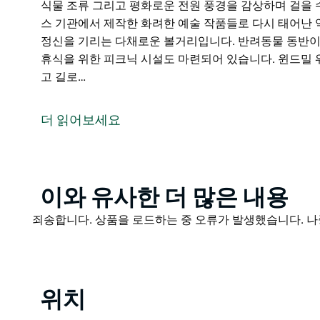
식물 조류 그리고 평화로운 전원 풍경을 감상하며 걸을 
스 기관에서 제작한 화려한 예술 작품들로 다시 태어난 
정신을 기리는 다채로운 볼거리입니다. 반려동물 동반이
휴식을 위한 피크닉 시설도 마련되어 있습니다. 윈드밀 워크는
고 길로…
길간드라 윈드밀 워크(Gilgandra Windmill Walk
쿠이 문화유산 및 방문자 정보 센터(Coo-ee Heritage and 
더 읽어보세요
업무지구(CBD)를 연결하는 2km(편도) 길이의 이 산책로는 
식물 조류 그리고 평화로운 전원 풍경을 감상하며 걸을 
길을 따라가다 보면 지역 장애인 서비스 기관에서 제작한
차를 발견하게 되는데 이는 지역 사회 정신을 기리는 
Product
이와 유사한 더 많은 내용
가족 친화적인 산책로로 간단한 야외 휴식을 위한 피크
List
Product
죄송합니다. 상품을 로드하는 중 오류가 발생했습니다. 나
윈드밀 워크는 길 런 클럽(Gil Run Club)에서 매주 이용하고
List
리는 컬러 런(Color Run)의 일부로 인기 있는 지역 
력적이고 경치 좋은 그리고 접근성 좋은 방법입니다.
위치