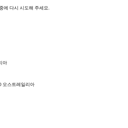
Rilka Oakley)가 큐레이팅했으며 뉴사우스웨일
중에 다시 시도해 주세요.
은 윌리엄 도벨 경 예술 재단(Sir William
l Exhibition Grant)을 통해 지원받았으며 뉴사우스웨
SW)에서 관리했습니다.
일리아