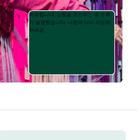
Product
Product
죄송합니다. 상품을 로드하는 중 오류
List
List
가 발생했습니다. 나중에 다시 시도해
주세요.