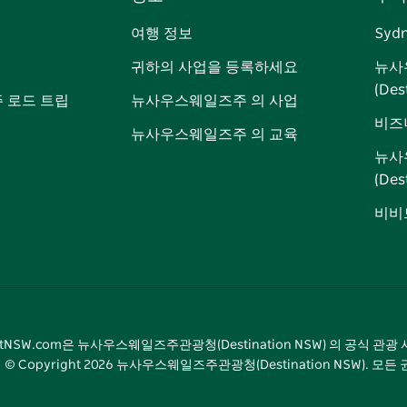
이
저
튜
스
톡
터
스
귀
브
타
레
여행 정보
Syd
북
다
그
스
귀하의 사업을 등록하세요
뉴사
램
트
(Des
 로드 트립
뉴사우스웨일즈주 의 사업
비즈
뉴사우스웨일즈주 의 교육
뉴사
(De
비비드
sitNSW.com은 뉴사우스웨일즈주관광청(Destination NSW) 의 공식 관
© Copyright
2026
뉴사우스웨일즈주관광청(Destination NSW). 모든