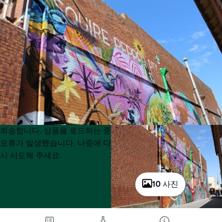
Product
Product
죄송합니다. 상품을 로드하는 중
List
List
오류가 발생했습니다. 나중에 다
시 시도해 주세요.
10 사진