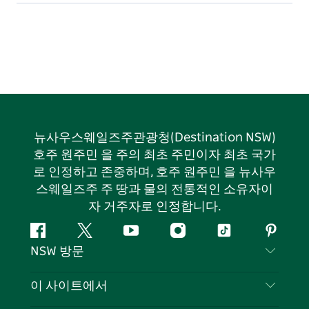
뉴사우스웨일즈주관광청(Destination NSW)
호주 원주민 을 주의 최초 주민이자 최초 국가
로 인정하고 존중하며, 호주 원주민 을 뉴사우
스웨일즈주 주 땅과 물의 전통적인 소유자이
자 거주자로 인정합니다.
페
지
유
인
틱
핀
NSW 방문
이
저
튜
스
톡
터
스
귀
브
타
레
문의하기
이 사이트에서
북
다
그
스
부인 성명
램
트