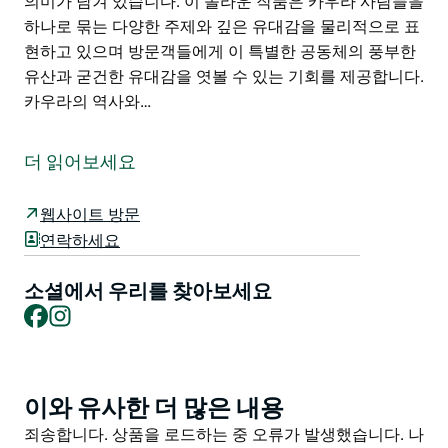
의미가 담겨 있습니다. 이 놀라운 작품은 카우라 사람들을
하나로 묶는 다양한 주제와 깊은 유대감을 물리적으로 표
현하고 있으며 방문객들에게 이 특별한 공동체의 풍부한
유산과 굳건한 유대감을 엿볼 수 있는 기회를 제공합니다.
카우라의 역사와…
카우라의 메인 스트리트를 따라 걷다 보면 옛 스콰이어 페
퍼 건물과 라클란 호텔 사이로 평범한 골목길이 아닌 카우
더 읽어보세요
라 오픈 스페이스 레거시 공공 미술 벽화 프로젝트의 생동
감 넘치는 특별한 공간을 발견하게 될 것입니다. 이 특별
웹사이트 방문
한 작품은 재능 있는 아티스트인 더 주키퍼(The
연락하세요
Zookeeper) 드라플(Drapl) 그리고 브라이트사이더스
(Brightsiders)의 협업을 통해 탄생했으며 이들은 벽화의
소셜에서 우리를 찾아보세요
기반에 생명을 불어넣기 위해 부지런히 노력했습니다.
Facebook
Instagram
벽화의 모든 붓질과 섬세한 디테일 하나하나에는 지역 사
회 구성원들이 들려주는 진심 어린 이야기에서 영감을 받
은 의미가 담겨 있습니다. 이 놀라운 작품은 카우라 사람
이와 유사한 더 많은 내용
Product
들을 하나로 묶는 다양한 주제와 깊은 유대감을 물리적으
List
Product
죄송합니다. 상품을 로드하는 중 오류가 발생했습니다. 나
로 표현하고 있으며 방문객들에게 이 특별한 공동체의 풍