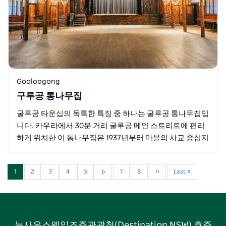
Gooloogong
구루공 통나무집
굴루공 타운십의 독특한 특징 중 하나는 굴루공 통나무집입
니다. 카우라에서 30분 거리 굴루공 메인 스트리트에 편리
하게 위치한 이 통나무집은 1937년부터 마을의 사교 중심지
역할을 해왔습니다.
1
2
3
4
5
6
7
8
››
Last »
뉴사우스웨일즈주관광청(Destination NSW) 호주