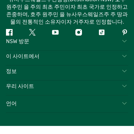
원주민 을 주의 최초 주민이자 최초 국가로 인정하고
존중하며, 호주 원주민 을 뉴사우스웨일즈주 주 땅과
물의 전통적인 소유자이자 거주자로 인정합니다.
페
지
유
인
틱
핀
NSW 방문
이
저
튜
스
톡
터
스
귀
브
타
레
문의하기
이 사이트에서
북
다
그
스
부인 성명
램
트
목적지
정보
은둔
할 일
여행 정보
우리 사이트
쿠키 고지
뉴사우스웨일즈주 로드 트립
귀하의 사업을 등록하세요
이용 약관
Sydney.com
이벤트
언어
뉴사우스웨일즈주 의 사업
뉴사우스웨일즈주관광청(Destination NSW) 기업
숙소
뉴사우스웨일즈주 의 교육
비즈니스 이벤트 뉴사우스웨일즈주
거래
뉴사우스웨일즈주관광청(Destination NSW) 미디어 센터