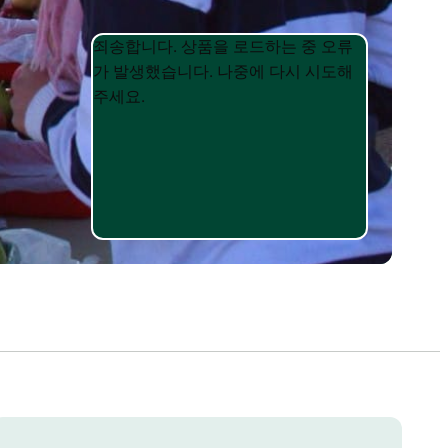
Product
Product
죄송합니다. 상품을 로드하는 중 오류
List
List
가 발생했습니다. 나중에 다시 시도해
주세요.