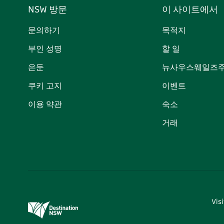
NSW 방문
이 사이트에서
문의하기
목적지
부인 성명
할 일
은둔
뉴사우스웨일즈주
쿠키 고지
이벤트
이용 약관
숙소
거래
Vi