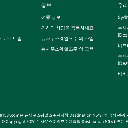
정보
우리
이
저
튜
스
톡
터
스
귀
브
타
레
여행 정보
Syd
북
다
그
스
귀하의 사업을 등록하세요
뉴사
램
트
(Des
 로드 트립
뉴사우스웨일즈주 의 사업
비즈
뉴사우스웨일즈주 의 교육
뉴사
(De
비비드
sitNSW.com은 뉴사우스웨일즈주관광청(Destination NSW) 의 공식 관
© Copyright
2026
뉴사우스웨일즈주관광청(Destination NSW). 모든