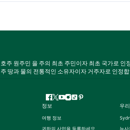
W) 호주 원주민 을 주의 최초 주민이자 최초 국가로
 주 땅과 물의 전통적인 소유자이자 거주자로 인정합
페
지
유
인
틱
핀
정보
우리
이
저
튜
스
톡
터
스
귀
브
타
레
여행 정보
Syd
북
다
그
스
귀하의 사업을 등록하세요
뉴사
램
트