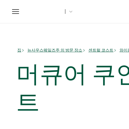
Toggle
navigation
집
뉴사우스웨일즈주 의 방문 장소
센트럴 코스트
와이용
머큐어 쿠
트