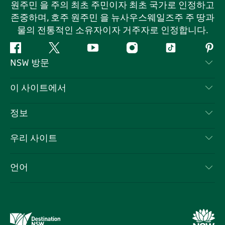
원주민 을 주의 최초 주민이자 최초 국가로 인정하고
존중하며, 호주 원주민 을 뉴사우스웨일즈주 주 땅과
물의 전통적인 소유자이자 거주자로 인정합니다.
페
지
유
인
틱
핀
NSW 방문
이
저
튜
스
톡
터
스
귀
브
타
레
문의하기
이 사이트에서
북
다
그
스
부인 성명
램
트
목적지
정보
은둔
할 일
여행 정보
우리 사이트
쿠키 고지
뉴사우스웨일즈주 로드 트립
귀하의 사업을 등록하세요
이용 약관
Sydney.com
이벤트
언어
뉴사우스웨일즈주 의 사업
뉴사우스웨일즈주관광청(Destination NSW) 기업
숙소
뉴사우스웨일즈주 의 교육
비즈니스 이벤트 뉴사우스웨일즈주
거래
뉴사우스웨일즈주관광청(Destination NSW) 미디어 센터