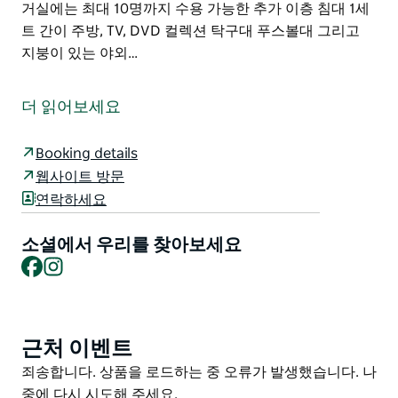
거실에는 최대 10명까지 수용 가능한 추가 이층 침대 1세
트 간이 주방, TV, DVD 컬렉션 탁구대 푸스볼대 그리고
지붕이 있는 야외…
거의 모든 객실에서 180도의 바다 전망을 감상할 수 있습
니다. 가족이나 노년층 커플의 조용한 주말 여행을 위한
더 읽어보세요
넓고 깨끗하며 매우 현대적인 숙박 시설을 제공합니다.
휠체어 이용이 가능하며 요청 시 엘리베이터를 이용하실
Booking details
수 있습니다. 겨울철에는 따뜻한 벽난로와 분리형 에어컨
웹사이트 방문
이 설치되어 있습니다.
연락하세요
이 주택은 넓은 오픈 플랜 거실과 엔터테인먼트 공간을 갖
소셜에서 우리를 찾아보세요
추고 있으며 북향의 넓은 데크로 이어지며 아름다운 바다
Facebook
Instagram
전망을 감상할 수 있습니다. 가스 바비큐 테이블 의자가
있어 휴식이나 편안한 모임에 적합합니다.
위층의 넓은 오픈 플랜 거실에는 벽난로와 고급 주방/식
근처 이벤트
Product
사 공간이 있으며 완비된 주방/식사 공간에는 식기 접시
List
조리 도구가 풍부하게 갖춰져 있습니다.
Product
죄송합니다. 상품을 로드하는 중 오류가 발생했습니다. 나
List
중에 다시 시도해 주세요.