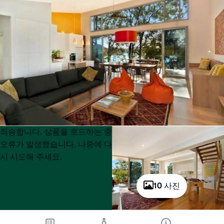
Product
Product
죄송합니다. 상품을 로드하는 중
List
List
오류가 발생했습니다. 나중에 다
시 시도해 주세요.
10 사진