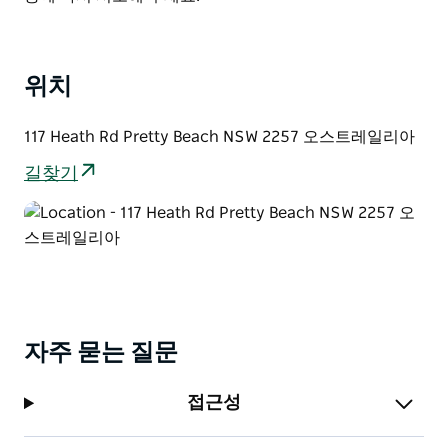
아래층 거실에는 최대 10명까지 수용 가능한 추가 이층
침대 1세트 간이 주방, TV, DVD 컬렉션 탁구대 푸스볼대
그리고 지붕이 있는 야외 공간이 있습니다.
위치
아래층에는 넓은 잔디 정원과 아름다운 해안가 전망을 감
상할 수 있는 데크가 있으며 킬케어 하디스 베이 프리티
비치를 연결하는 해안 보호구역 산책로로 바로 연결됩니
117 Heath Rd Pretty Beach NSW 2257 오스트레일리아
다. 넓은 노상 주차 공간과 2대 주차 가능한 카포트도 마
길찾기
련되어 있습니다.
자주 묻는 질문
접근성