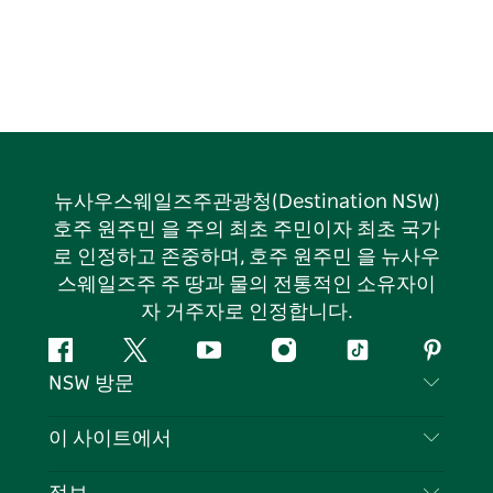
뉴사우스웨일즈주관광청(Destination NSW)
호주 원주민 을 주의 최초 주민이자 최초 국가
로 인정하고 존중하며, 호주 원주민 을 뉴사우
스웨일즈주 주 땅과 물의 전통적인 소유자이
자 거주자로 인정합니다.
페
지
유
인
틱
핀
NSW 방문
이
저
튜
스
톡
터
스
귀
브
타
레
문의하기
이 사이트에서
북
다
그
스
부인 성명
램
트
목적지