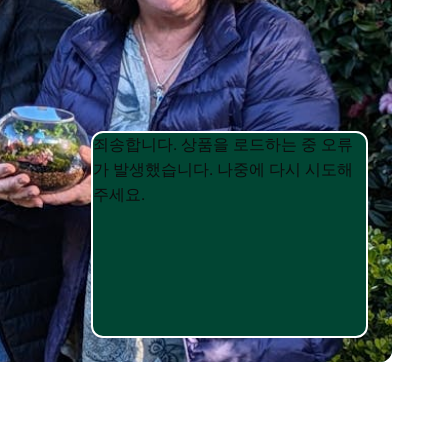
Product
Product
죄송합니다. 상품을 로드하는 중 오류
List
List
가 발생했습니다. 나중에 다시 시도해
주세요.