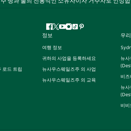
 주 땅과 물의 전통적인 소유자이자 거주자로 인정합
페
지
유
인
틱
핀
정보
우리
이
저
튜
스
톡
터
스
귀
브
타
레
여행 정보
Syd
북
다
그
스
귀하의 사업을 등록하세요
뉴사
램
트
(Des
 로드 트립
뉴사우스웨일즈주 의 사업
비즈
뉴사우스웨일즈주 의 교육
뉴사
(De
비비드