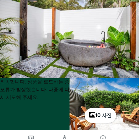
Product
Product
죄송합니다. 상품을 로드하는 중
List
List
오류가 발생했습니다. 나중에 다
시 시도해 주세요.
10 사진