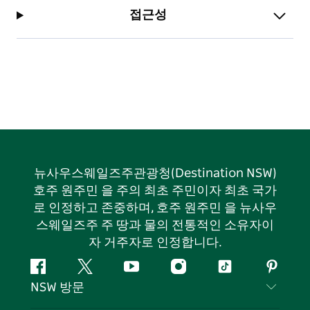
접근성
뉴사우스웨일즈주관광청(Destination NSW)
호주 원주민 을 주의 최초 주민이자 최초 국가
로 인정하고 존중하며, 호주 원주민 을 뉴사우
스웨일즈주 주 땅과 물의 전통적인 소유자이
자 거주자로 인정합니다.
페
지
유
인
틱
핀
NSW 방문
이
저
튜
스
톡
터
스
귀
브
타
레