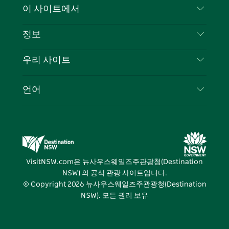
문의하기
이 사이트에서
북
다
그
스
부인 성명
램
트
목적지
정보
은둔
할 일
여행 정보
우리 사이트
쿠키 고지
뉴사우스웨일즈주 로드 트립
귀하의 사업을 등록하세요
이용 약관
Sydney.com
이벤트
언어
뉴사우스웨일즈주 의 사업
뉴사우스웨일즈주관광청(Destination NSW) 기업
숙소
뉴사우스웨일즈주 의 교육
비즈니스 이벤트 뉴사우스웨일즈주
거래
뉴사우스웨일즈주관광청(Destination NSW) 미디
어 센터
VisitNSW.com은 뉴사우스웨일즈주관광청(Destination
비비드 시드니(Vivid Sydney)
NSW) 의 공식 관광 사이트입니다.
© Copyright
2026
뉴사우스웨일즈주관광청(Destination
NSW). 모든 권리 보유