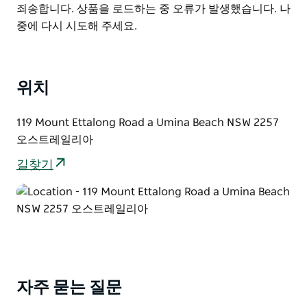
List
Product
죄송합니다. 상품을 로드하는 중 오류가 발생했습니다. 나
을 보내세요.
List
중에 다시 시도해 주세요.
하지만 무엇보다도 조용하고 한적한 정원과 리조트 스타
일의 야외 욕실은 여러분의 휴가를 더욱 특별하게 만들어
줄 것입니다. 돌로 조각된 야외 욕조는 마치 작은 열대 오
위치
아시스처럼 꾸며져 있으며 탁 트인 야외 레인 샤워 시설과
함께 맑은 푸른 하늘 아래 또는 반짝이는 별빛 아래에서
119 Mount Ettalong Road a Umina Beach NSW 2257
목욕을 즐길 수 있습니다. 복잡한 도시 생활의 스트레스를
오스트레일리아
풀고 편안하게 몸을 담그며 완벽한 휴식을 만끽해 보세요.
길찾기
자주 묻는 질문