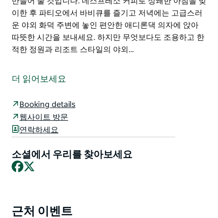
만들어 줄 것입니다. 네스프레소 커피로 상쾌한 아침을 맞
이한 후 파티오에서 바비큐를 즐기고 저녁에는 고급스러
운 야외 화덕 주변에 놓인 편안한 애디론댁 의자에 앉아
따뜻한 시간을 보내세요. 하지만 무엇보다도 조용하고 한
적한 정원과 리조트 스타일의 야외…
편안한 휴식이 필요하신가요? 조용하고 아늑한 곳에서
재충전하고 싶으신가요? 해변에서 도보 3분 거리에 위치
더 읽어보세요
한 최대 4명까지 숙박 가능한 평화롭고 한적한 휴식처 '레
스트(Rest)'가 여러분만의 오아시스가 되어 드립니다.
Booking details
반려동물 동반이 가능한 이 아름다운 숙소는 여러분의 편
웹사이트 방문
안함을 최우선으로 생각합니다. 서늘한 계절에는 벽난로
연락하세요
가 있는 아늑한 거실에서 보드게임을 하거나 책을 읽으며
시간을 보내실 수 있으며 더운 여름에는 에어컨 천장 선풍
소셜에서 우리를 찾아보세요
기 야외 식사 공간을 마음껏 즐기실 수 있습니다.
Facebook
X
완비된 주방은 여러분의 하루를 더욱 편리하게 만들어 줄
것입니다. 네스프레소 커피로 상쾌한 아침을 맞이한 후 파
티오에서 바비큐를 즐기고 저녁에는 고급스러운 야외 화
근처 이벤트
Product
덕 주변에 놓인 편안한 애디론댁 의자에 앉아 따뜻한 시간