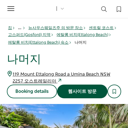
Toggle
navigation
집
...
뉴사우스웨일즈주 의 방문 장소
센트럴 코스트
고스퍼드(Gosford) 지역
에탈롱 비치(Ettalong Beach)
에탈롱 비치(Ettalong Beach) 숙소
나머지
나머지
119 Mount Ettalong Road a Umina Beach NSW
2257 오스트레일리아
Booking details
웹사이트 방문