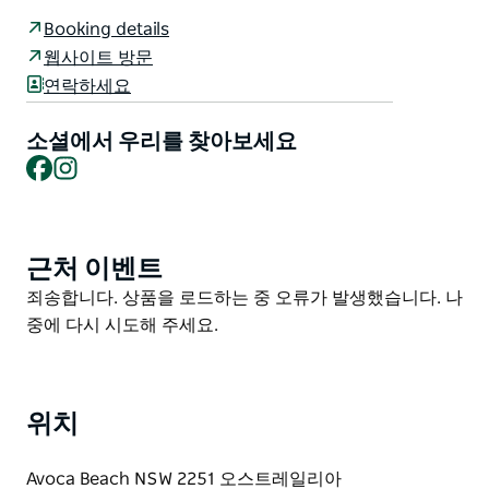
자아냅니다.
Booking details
맥마스터스 비치 맞은편에 위치한 이 숙소는 해변까지 걸
웹사이트 방문
어서 금방 갈 수 있으며 모래사장을 따라 코파카바나 또는
연락하세요
맥마스터스 비치까지 산책을 즐기실 수 있습니다.
소셜에서 우리를 찾아보세요
부디 코스탈 워크의 아름다운 경치를 감상하며 사암 절벽
Facebook
Instagram
과 해안 히스를 거닐어 보세요. 발끝에 모래를 묻고 휴식
을 취하고 싶다면 인기 있는 맥마스터스 비치 또는 코파카
바나 비치에서 편안한 시간을 보내실 수 있습니다.
근처 이벤트
Product
List
Product
죄송합니다. 상품을 로드하는 중 오류가 발생했습니다. 나
List
중에 다시 시도해 주세요.
위치
Avoca Beach NSW 2251 오스트레일리아