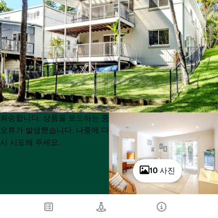
Product
Product
죄송합니다. 상품을 로드하는 중
List
List
오류가 발생했습니다. 나중에 다
시 시도해 주세요.
10 사진