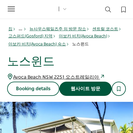
Toggle
navigation
집
...
뉴사우스웨일즈주 의 방문 장소
센트럴 코스트
고스퍼드(Gosford) 지역
아보카 비치(Avoca Beach)
아보카 비치(Avoca Beach) 숙소
노스윈드
노스윈드
Avoca Beach NSW 2251 오스트레일리아
Booking details
웹사이트 방문