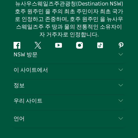
뉴사우스웨일즈주관광청(Destination NSW)
호주 원주민 을 주의 최초 주민이자 최초 국가
로 인정하고 존중하며, 호주 원주민 을 뉴사우
스웨일즈주 주 땅과 물의 전통적인 소유자이
자 거주자로 인정합니다.
페
지
유
인
틱
핀
NSW 방문
이
저
튜
스
톡
터
스
귀
브
타
레
문의하기
이 사이트에서
북
다
그
스
부인 성명
램
트
목적지
정보
은둔
할 일
여행 정보
우리 사이트
쿠키 고지
뉴사우스웨일즈주 로드 트립
귀하의 사업을 등록하세요
이용 약관
Sydney.com
이벤트
언어
뉴사우스웨일즈주 의 사업
뉴사우스웨일즈주관광청(Destination NSW) 기업
숙소
뉴사우스웨일즈주 의 교육
비즈니스 이벤트 뉴사우스웨일즈주