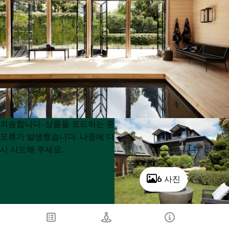
Product
Product
죄송합니다. 상품을 로드하는 중
List
List
오류가 발생했습니다. 나중에 다
시 시도해 주세요.
6 사진