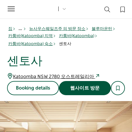
Toggle
navigation
집
...
뉴사우스웨일즈주 의 방문 장소
블루마운틴
카툼바(Katoomba) 지역
카툼바(Katoomba)
카툼바(Katoomba) 숙소
센토사
센토사
Katoomba NSW 2780 오스트레일리아
Booking details
웹사이트 방문