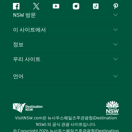
페
지
유
인
틱
핀
NSW 방문
이
저
튜
스
톡
터
스
귀
브
타
레
문의하기
이 사이트에서
북
다
그
스
부인 성명
램
트
목적지
정보
은둔
할 일
여행 정보
우리 사이트
쿠키 고지
뉴사우스웨일즈주 로드 트립
귀하의 사업을 등록하세요
이용 약관
Sydney.com
이벤트
언어
뉴사우스웨일즈주 의 사업
뉴사우스웨일즈주관광청(Destination NSW) 기업
숙소
뉴사우스웨일즈주 의 교육
비즈니스 이벤트 뉴사우스웨일즈주
거래
뉴사우스웨일즈주관광청(Destination NSW) 미디
어 센터
VisitNSW.com은 뉴사우스웨일즈주관광청(Destination
비비드 시드니(Vivid Sydney)
NSW) 의 공식 관광 사이트입니다.
© Copyright
2026
뉴사우스웨일즈주관광청(Destination