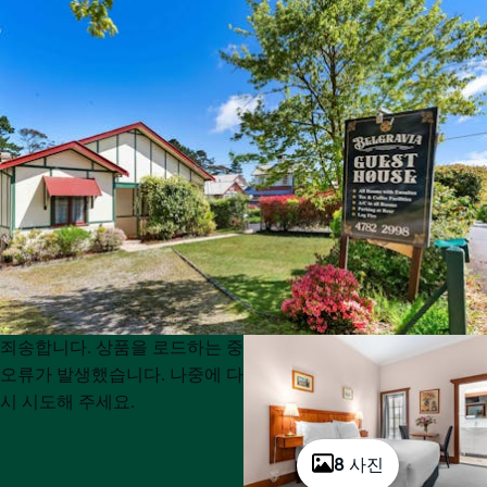
Product
Product
죄송합니다. 상품을 로드하는 중
List
List
오류가 발생했습니다. 나중에 다
시 시도해 주세요.
8 사진