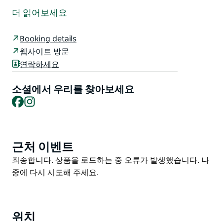
에서 도보로 몇 분 거리에 위치한 부티크 게스트하우스입
더 읽어보세요
니다. 7개의 객실(각각 전용 욕실 포함) 공용 공간 및 다이
닝 공간을 갖추고 있으며 블루 마운틴에서의 편안한 휴가
Booking details
를 즐기실 수 있도록 넓은 휴식 공간을 제공합니다.
웹사이트 방문
전체 객실을 예약하시는 고객께서는 오븐 냉장고 식기세
연락하세요
척기 등 모든 현대적인 설비를 갖춘 전용 주방을 이용하실
수 있습니다.
소셜에서 우리를 찾아보세요
Facebook
Instagram
숙박 시설 내에 주차장이 마련되어 있으며 무료 Wi-Fi를
제공합니다.
근처 이벤트
Product
List
Product
죄송합니다. 상품을 로드하는 중 오류가 발생했습니다. 나
List
중에 다시 시도해 주세요.
위치