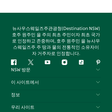
뉴사우스웨일즈주관광청(Destination NSW)
호주 원주민 을 주의 최초 주민이자 최초 국가
로 인정하고 존중하며, 호주 원주민 을 뉴사우
스웨일즈주 주 땅과 물의 전통적인 소유자이
자 거주자로 인정합니다.
페
지
유
인
틱
핀
NSW 방문
이
저
튜
스
톡
터
스
귀
브
타
레
문의하기
이 사이트에서
북
다
그
스
부인 성명
램
트
목적지
정보
은둔
할 일
여행 정보
우리 사이트
쿠키 고지
뉴사우스웨일즈주 로드 트립