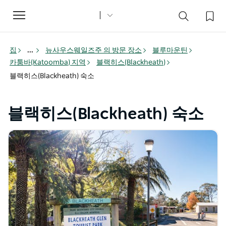
Toggle
navigation
집
...
뉴사우스웨일즈주 의 방문 장소
블루마운틴
카툼바(Katoomba) 지역
블랙히스(Blackheath)
블랙히스(Blackheath) 숙소
블랙히스(Blackheath) 숙소