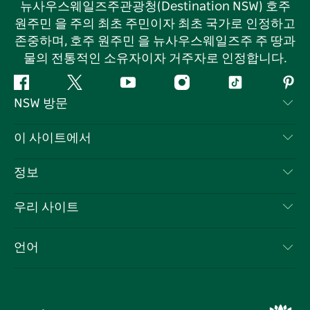
뉴사우스웨일즈주관광청(Destination NSW) 호주
원주민 을 주의 최초 주민이자 최초 국가로 인정하고
존중하며, 호주 원주민 을 뉴사우스웨일즈주 주 땅과
물의 전통적인 소유자이자 거주자로 인정합니다.
페
지
유
인
틱
핀
NSW 방문
이
저
튜
스
톡
터
스
귀
브
타
레
문의하기
이 사이트에서
북
다
그
스
부인 성명
램
트
목적지
정보
은둔
할 일
여행 정보
우리 사이트
쿠키 고지
뉴사우스웨일즈주 로드 트립
귀하의 사업을 등록하세요
이용 약관
Sydney.com
이벤트
언어
뉴사우스웨일즈주 의 사업
뉴사우스웨일즈주관광청(Destination NSW) 기업
숙소
뉴사우스웨일즈주 의 교육
비즈니스 이벤트 뉴사우스웨일즈주
거래