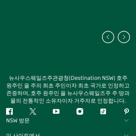
뉴사우스웨일즈주관광청(Destination NSW) 호주
원주민 을 주의 최초 주민이자 최초 국가로 인정하고
존중하며, 호주 원주민 을 뉴사우스웨일즈주 주 땅과
물의 전통적인 소유자이자 거주자로 인정합니다.
페
지
유
인
틱
핀
NSW 방문
이
저
튜
스
톡
터
스
귀
브
타
레
문의하기
이 사이트에서