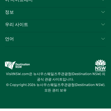
북
다
그
스
부인 성명
램
트
목적지
정보
은둔
할 일
여행 정보
우리 사이트
쿠키 고지
뉴사우스웨일즈주 로드 트립
귀하의 사업을 등록하세요
이용 약관
Sydney.com
이벤트
언어
뉴사우스웨일즈주 의 사업
뉴사우스웨일즈주관광청(Destination NSW) 기업
숙소
뉴사우스웨일즈주 의 교육
비즈니스 이벤트 뉴사우스웨일즈주
거래
뉴사우스웨일즈주관광청(Destination NSW) 미디어 센터
비비드 시드니(Vivid Sydney)
VisitNSW.com은 뉴사우스웨일즈주관광청(Destination NSW) 의
공식 관광 사이트입니다.
© Copyright
2026
뉴사우스웨일즈주관광청(Destination NSW).
모든 권리 보유