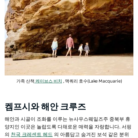
가족 산책
케이브스 비치
, 맥쿼리 호수(Lake Macquarie)
켐프시와 해안 크루즈
해안과 시골이 조화를 이루는 뉴사우스웨일즈주 중북부 휴
양지인 이곳은 놀랍도록 다채로운 매력을 자랑합니다. 서핑
의
천국 크레센트 헤드
의 아름답고 숨겨진 보석 같은 분위