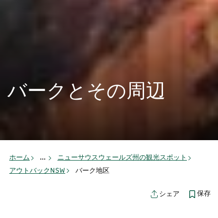
バークとその周辺
ホーム
...
ニューサウスウェールズ州の観光スポット
アウトバックNSW
バーク地区
保存
シェア