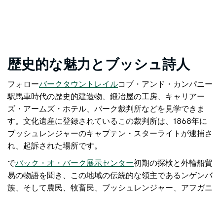
歴史的な魅力とブッシュ詩人
フォロー
バークタウントレイル
コブ・アンド・カンパニー
駅馬車時代の歴史的建造物、鍛冶屋の工房、キャリアー
ズ・アームズ・ホテル、バーク裁判所などを見学できま
す。文化遺産に登録されているこの裁判所は、1868年に
ブッシュレンジャーのキャプテン・スターライトが逮捕さ
れ、起訴された場所です。
で
バック・オ・バーク展示センター
初期の探検と外輪船貿
易の物語を聞き、この地域の伝統的な領主であるンゲンバ
族、そして農民、牧畜民、ブッシュレンジャー、アフガニ
スタンのラクダ使いについて学びましょう。伝説的なオー
ストラリアの詩人ヘンリー・ローソンは1890年代にバー