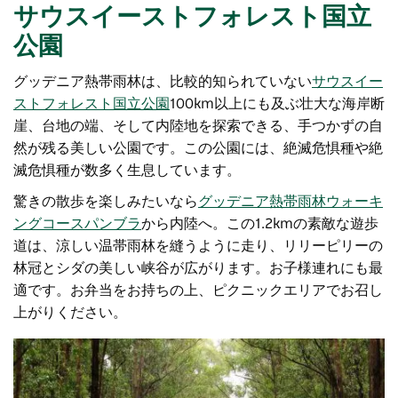
サウスイーストフォレスト国立
公園
グッデニア熱帯雨林は、比較的知られていない
サウスイー
ストフォレスト国立公園
100km以上にも及ぶ壮大な海岸断
崖、台地の端、そして内陸地を探索できる、手つかずの自
然が残る美しい公園です。この公園には、絶滅危惧種や絶
滅危惧種が数多く生息しています。
驚きの散歩を楽しみたいなら
グッデニア熱帯雨林ウォーキ
ングコース
パンブラ
から内陸へ。この1.2kmの素敵な遊歩
道は、涼しい温帯雨林を縫うように走り、リリーピリーの
林冠とシダの美しい峡谷が広がります。お子様連れにも最
適です。お弁当をお持ちの上、ピクニックエリアでお召し
上がりください。