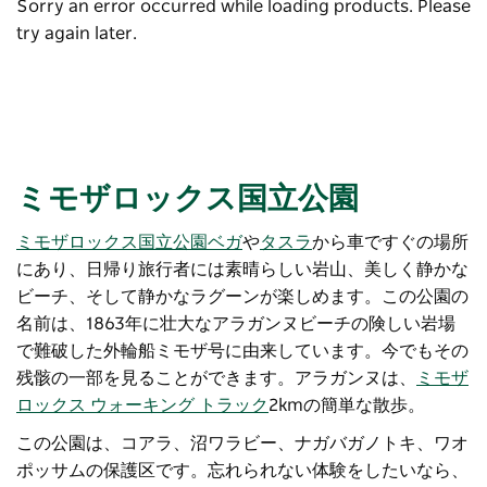
Sorry an error occurred while loading products. Please
try again later.
ミモザロックス国立公園
ミモザロックス国立公園
ベガ
や
タスラ
から車ですぐの場所
にあり、日帰り旅行者には素晴らしい岩山、美しく静かな
ビーチ、そして静かなラグーンが楽しめます。この公園の
名前は、1863年に壮大なアラガンヌビーチの険しい岩場
で難破した外輪船ミモザ号に由来しています。今でもその
残骸の一部を見ることができます。アラガンヌは、
ミモザ
ロックス ウォーキング トラック
2kmの簡単な散歩。
この公園は、コアラ、沼ワラビー、ナガバガノトキ、ワオ
ポッサムの保護区です。忘れられない体験をしたいなら、