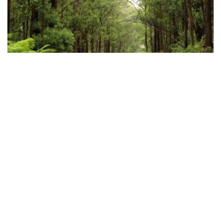
マートルマウンテン展望台への道、
サウスイーストフォレスト
国立公園
- クレジット: ジョン・ユラセク
Subscribe to our newsletter
ベオワ国立公園
Stay connected to Visit NSW for all the latest news,
stories, upcoming events and travel inspiration.
ベオワ国立公園
（旧ベン・ボイド）は、アボリジニのとヨ
Subscribe
ーロッパ人の歴史、美しい海岸の風景、そして素晴らしい
ビーチがあり、訪れる価値のある場所です。公園を観光す
るのに最適な方法は、
光から光への散歩
エデン
の近く。3