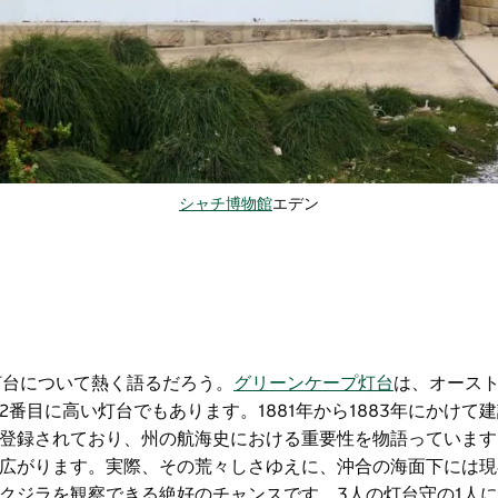
シャチ博物館
エデン
灯台について熱く語るだろう。
グリーンケープ灯台
は、オース
番目に高い灯台でもあります。1881年から1883年にかけて
登録されており、州の航海史における重要性を物語っています
広がります。実際、その荒々しさゆえに、沖合の海面下には現
クジラを観察できる絶好のチャンスです。3人の灯台守の1人