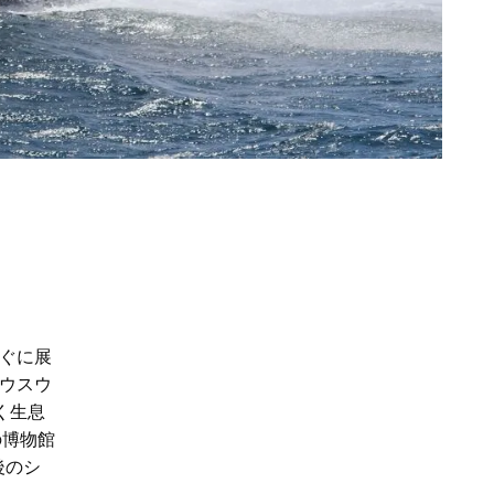
ぐに展
ウスウ
く生息
の博物館
後のシ