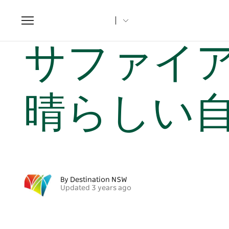
Toggle
navigation
Home
NSW Articles
サファイア コーストの 5 つの素晴
サファイア
晴らしい
By Destination NSW
Updated 3 years ago