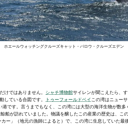
ホエールウォッチングクルーズ
キャット・バロウ・クルーズ
エデン
だけではありません。
シャチ博物館
サイレンが聞こえたら、す
動している合図です。
トゥーフォールドベイ
この湾はニューサ
い港です。言うまでもなく、この湾には大型の海洋生物が数多
の捕鯨船が訪れていました。物議を醸したこの産業の歴史は、こ
ョーカー」（地元の漁師によると）で、この湾に生息していた最