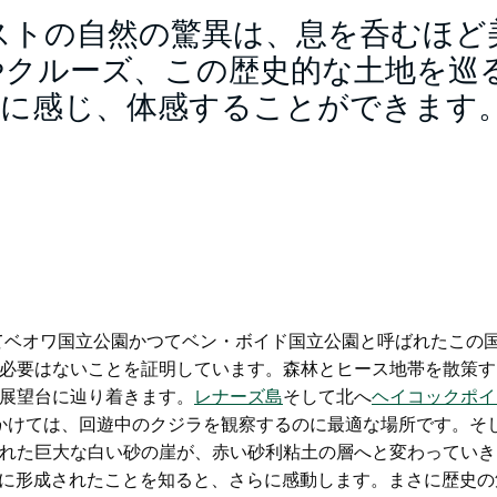
ストの自然の驚異は、息を呑むほど
やクルーズ、この歴史的な土地を巡
分に感じ、体感することができます
て
ベオワ国立公園
かつてベン・ボイド国立公園と呼ばれたこの
必要はないことを証明しています。森林とヒース地帯を散策す
展望台に辿り着きます。
レナーズ島
そして北へ
ヘイコックポイ
にかけては、回遊中のクジラを観察するのに最適な場所です。そ
れた巨大な白い砂の崖が、赤い砂利粘土の層へと変わっていき
年前に形成されたことを知ると、さらに感動します。まさに歴史