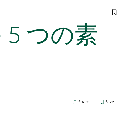
5 つの素
Share
Save