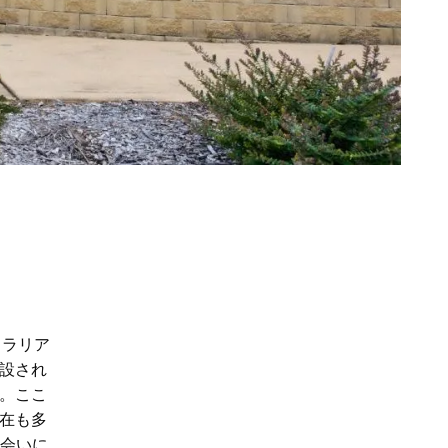
トラリア
建設され
。ここ
在も多
に会いに