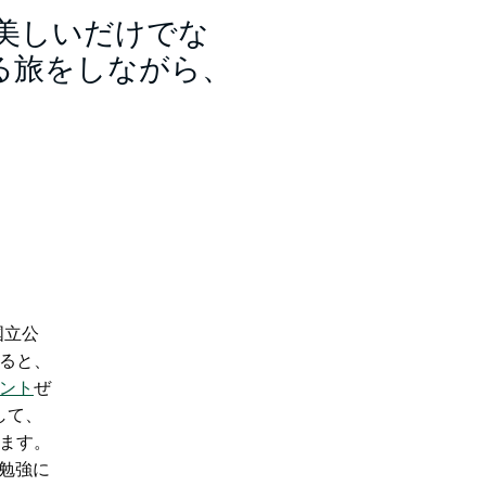
美しいだけでな
る旅をしながら、
。
国立公
ると、
ント
ぜ
して、
ます。
の勉強に