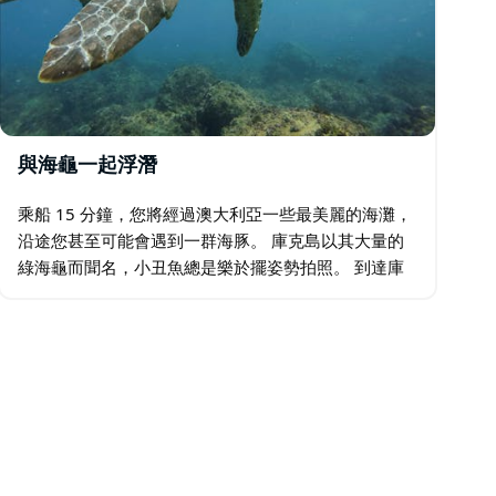
與海龜一起浮潛
乘船 15 分鐘，您將經過澳大利亞一些最美麗的海灘，
沿途您甚至可能會遇到一群海豚。 庫克島以其大量的
綠海龜而聞名，小丑魚總是樂於擺姿勢拍照。 到達庫
克島後，您將欣賞到五顏六色的硬珊瑚和軟珊瑚、熱帶
魚和尼莫！別忘了海龜！…