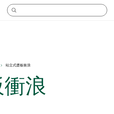
站立式槳板衝浪
板衝浪