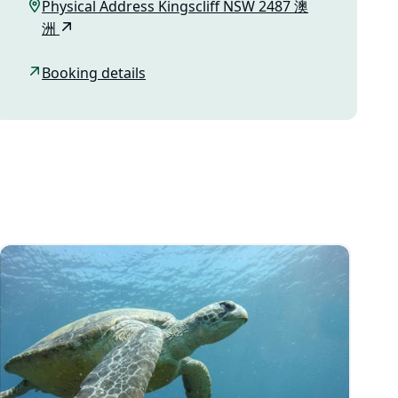
Physical Address Kingscliff NSW 2487 澳
洲
Booking details