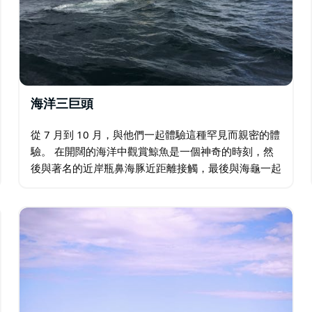
海洋三巨頭
從 7 月到 10 月，與他們一起體驗這種罕見而親密的體
驗。 在開闊的海洋中觀賞鯨魚是一個神奇的時刻，然
後與著名的近岸瓶鼻海豚近距離接觸，最後與海龜一起
浮潛，創造一種您和您的親人將永遠珍惜的共享體驗。