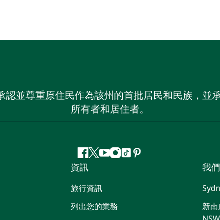
 NSW）承認並尊重原住民作為該州的首批居民和民族
所有者和居住者。
Facebook
嘰
Youtube
Instagram
抖
Pinterest
資訊
我們
嘰
音
喳
旅行資訊
Sydn
喳
列出您的業務
新南威
NS