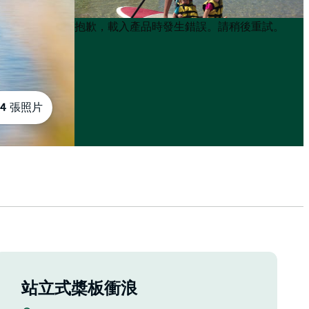
Product
Product
抱歉，載入產品時發生錯誤。請稍後重試。
List
List
4 張照片
站立式槳板衝浪