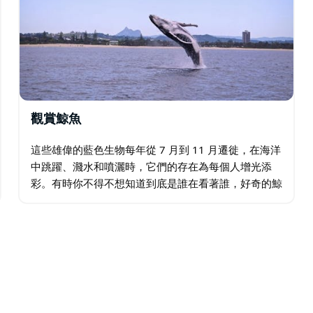
觀賞鯨魚
這些雄偉的藍色生物每年從 7 月到 11 月遷徙，在海洋
中跳躍、濺水和噴灑時，它們的存在為每個人增光添
彩。有時你不得不想知道到底是誰在看著誰，好奇的鯨
魚會靠近船的距離，因為它們用那雙巨大的眼睛盯著
你，有時甚至用它們的噴口噴你。…