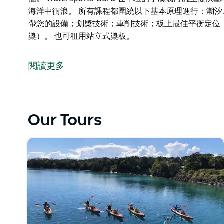
海洋中衝浪。 所有課程都圍繞以下基本原理進行：潮
帶您的設備；划槳技術；車削技術；板上最佳平衡定位；站
槳）。 也可租用站立式槳板。
站立式槳板衝浪 (SUP) 已大受歡迎，難怪它很棒。
個。
閱讀更多
Watersports Guru 在平坦的小溪或河流上提
中衝浪。
所有課程都圍繞以下基本原理進行：潮汐、風和波浪的
Our Tours
槳技術；車削技術；板上最佳平衡定位；站起來技術。
提供的所有 SUP 設備（板、槳）。
也可租用站立式槳板。