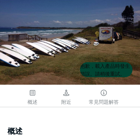
Product
Product
抱歉，載入產品時發生
List
List
錯誤。請稍後重試。
概述
附近
常見問題解答
概述