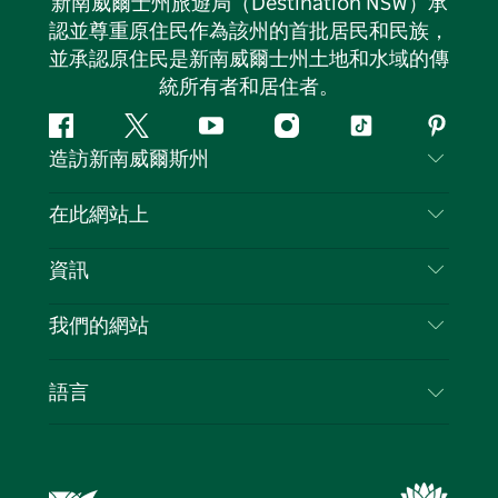
新南威爾士州旅遊局（Destination NSW）承
認並尊重原住民作為該州的首批居民和民族，
並承認原住民是新南威爾士州土地和水域的傳
統所有者和居住者。
Facebook
嘰
Youtube
Instagram
抖
Pintere
造訪新南威爾斯州
嘰
音
喳
聯絡我們
在此網站上
喳
免責聲明
目的地
資訊
隱私
要做的事情
旅行資訊
Cookie 通知
我們的網站
新南威爾斯州公路旅行
列出您的業務
使用條款
Sydney.com
活動
語言
新南威爾斯的商業
新南威爾士州旅遊局（Destination NSW）企業網
住宿
新南威爾斯的教育
站​
優惠訊息
新南威爾斯商務活動