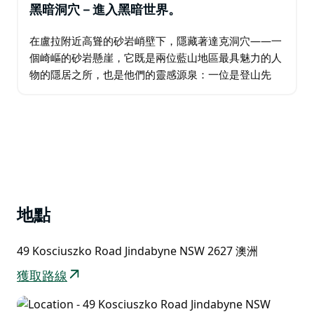
黑暗洞穴－進入黑暗世界。
在盧拉附近高聳的砂岩峭壁下，隱藏著達克洞穴——一
個崎嶇的砂岩懸崖，它既是兩位藍山地區最具魅力的人
物的隱居之所，也是他們的靈感源泉：一位是登山先
驅、自然保護主義者和社會改革家埃里克·達克博士，另
一位是澳大利亞最著名的小說家之一埃莉諾·達克。…
地點
49 Kosciuszko Road Jindabyne NSW 2627 澳洲
獲取路線