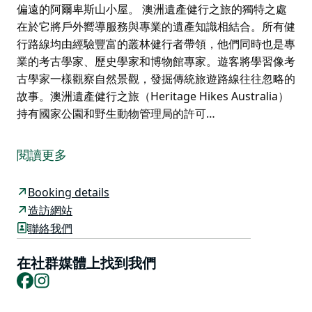
偏遠的阿爾卑斯山小屋。 澳洲遺產健行之旅的獨特之處
在於它將戶外嚮導服務與專業的遺產知識相結合。所有健
行路線均由經驗豐富的叢林健行者帶領，他們同時也是專
業的考古學家、歷史學家和博物館專家。遊客將學習像考
古學家一樣觀察自然景觀，發掘傳統旅遊路線往往忽略的
故事。澳洲遺產健行之旅（Heritage Hikes Australia）
持有國家公園和野生動物管理局的許可…
澳洲遺產健行之旅 (Heritage Hikes Australia) 提供導覽
式叢林健行體驗，將戶外探險與探索澳洲歷史景觀完美結
閱讀更多
合。
這些小團體健行將帶您探索那些歷史遺跡依然清晰可見的
Booking details
地方。您將參觀昔日的礦業定居點、廢棄的鐵路線、山間
造訪網站
小屋和考古遺址，並學習如何透過遺跡、文物和環境線索
聯絡我們
來解讀歷史。
在社群媒體上找到我們
行程長度從半日游到一日遊，甚至多日遊不等，涵蓋新南
Facebook
Instagram
威爾斯的多個國家公園，包括藍山、達魯格、沃勒米和科
修斯科地區。目的地包括紐恩斯歷史遺址，那裡有昔日的