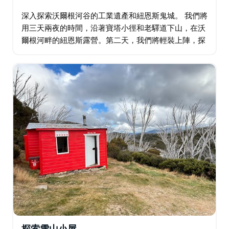
深入探索沃爾根河谷的工業遺產和紐恩斯鬼城。 我們將
用三天兩夜的時間，沿著寶塔小徑和老驛道下山，在沃
爾根河畔的紐恩斯露營。第二天，我們將輕裝上陣，探
索小鎮遺址，從蒸餾器、磚窯到電車軌道和工人小屋，
了解曾經的社區如何滿懷希望、夢想和故事…