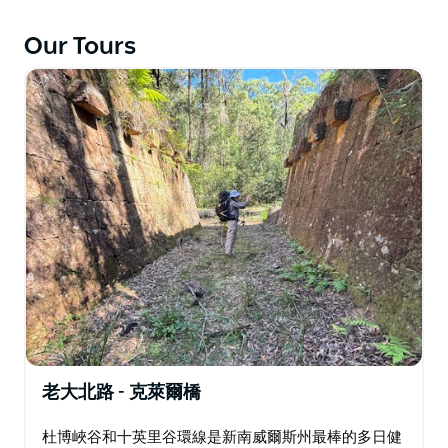
頁岩礦鎮遺址和鐵路，以及著名的螢火蟲隧道；德文斯山
囚犯修建的道路工地；以及雪山偏遠的阿爾卑斯山小屋。
Our Tours
澳洲遺產健行之旅的獨特之處在於它將戶外嚮導服務與專
業的遺產知識相結合。所有健行路線均由經驗豐富的叢林
健行者帶領，他們同時也是專業的考古學家、歷史學家和
博物館專家。遊客將學習像考古學家一樣觀察自然景觀，
發掘傳統旅遊路線往往忽略的故事。澳洲遺產健行之旅
（Heritage Hikes Australia）持有國家公園和野生動物
管理局的許可，並且是新南威爾斯和澳洲首都領地戶外協
會（Outdoors NSW and ACT）的成員。
這些體驗吸引著充滿好奇心的旅行者、歷史愛好者、徒步
愛好者以及喜歡在探索大自然的同時學習的家庭。每次健
行之旅都融合了故事敘述、歷史文化解讀和戶外探險，為
您打造難忘的澳洲叢林體驗。
老大北路 - 克萊爾橋
杜博峽谷和十英里谷環線是新南威爾斯州最棒的多日健