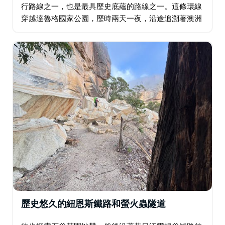
行路線之一，也是最具歷史底蘊的路線之一。這條環線
穿越達魯格國家公園，歷時兩天一夜，沿途追溯著澳洲
大陸上最早的殖民時期基礎設施：囚犯修建的道路、石
橋和牧道，這些設施自二十世紀中葉以來基本保持原
貌。…
歷史悠久的紐恩斯鐵路和螢火蟲隧道