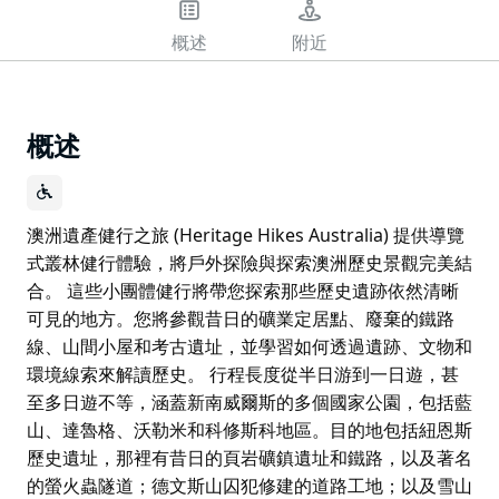
概述
附近
概述
澳洲遺產健行之旅 (Heritage Hikes Australia) 提供導覽
式叢林健行體驗，將戶外探險與探索澳洲歷史景觀完美結
合。 這些小團體健行將帶您探索那些歷史遺跡依然清晰
可見的地方。您將參觀昔日的礦業定居點、廢棄的鐵路
線、山間小屋和考古遺址，並學習如何透過遺跡、文物和
環境線索來解讀歷史。 行程長度從半日游到一日遊，甚
至多日遊不等，涵蓋新南威爾斯的多個國家公園，包括藍
山、達魯格、沃勒米和科修斯科地區。目的地包括紐恩斯
歷史遺址，那裡有昔日的頁岩礦鎮遺址和鐵路，以及著名
的螢火蟲隧道；德文斯山囚犯修建的道路工地；以及雪山