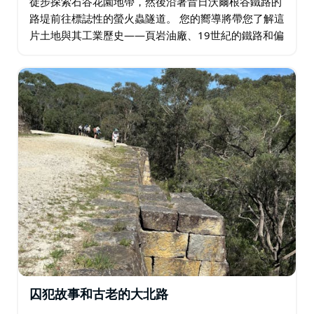
徒步探索石谷花園地帶，然後沿著昔日沃爾根谷鐵路的
路堤前往標誌性的螢火蟲隧道。 您的嚮導將帶您了解這
片土地與其工業歷史——頁岩油廠、19世紀的鐵路和偏
遠村落——之間的聯繫。您將欣賞到經典的寶塔狀地
形、令人嘆為觀止的景色、清涼的峽谷，如果條件允
許…
囚犯故事和古老的大北路