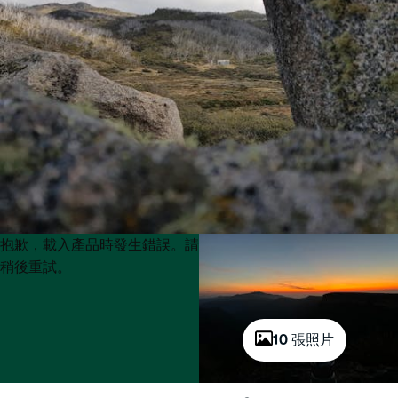
Product
Product
抱歉，載入產品時發生錯誤。請
List
List
稍後重試。
10 張照片