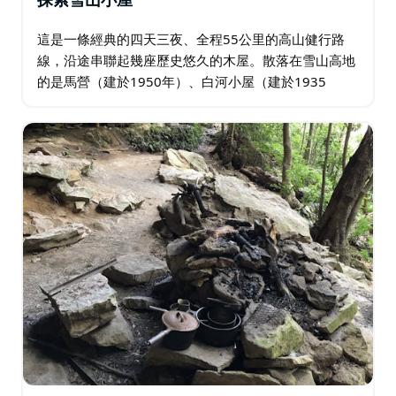
探索雪山小屋
這是一條經典的四天三夜、全程55公里的高山健行路
線，沿途串聯起幾座歷史悠久的木屋。散落在雪山高地
的是馬營（建於1950年）、白河小屋（建於1935
年）、施林克希爾頓小屋（建於1950年）和瓦倫丁小
屋（建於1950年）（如果天氣和時間允許…