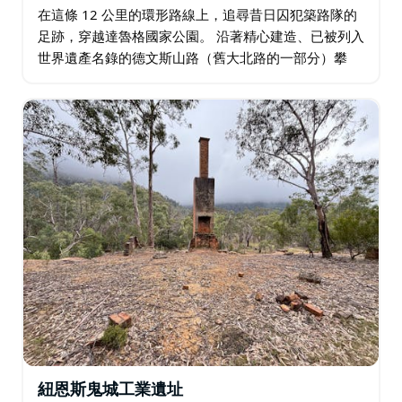
在這條 12 公里的環形路線上，追尋昔日囚犯築路隊的
足跡，穿越達魯格國家公園。 沿著精心建造、已被列入
世界遺產名錄的德文斯山路（舊大北路的一部分）攀
登，到達一處昔日的柵欄高地。然後沿著更陡峭的芬奇
線下行，飽覽霍克斯伯里河的壯麗景色。 沿途…
紐恩斯鬼城工業遺址