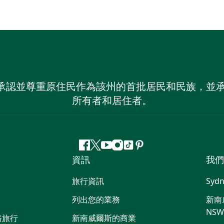
 NSW）承認並尊重原住民作為該州的首批居民和民族
所有者和居住者。
Facebook
嘰
Youtube
Instagram
抖
Pinterest
資訊
我們
嘰
音
喳
旅行資訊
Sydn
喳
列出您的業務
新南威
NS
路旅行
新南威爾斯的商業