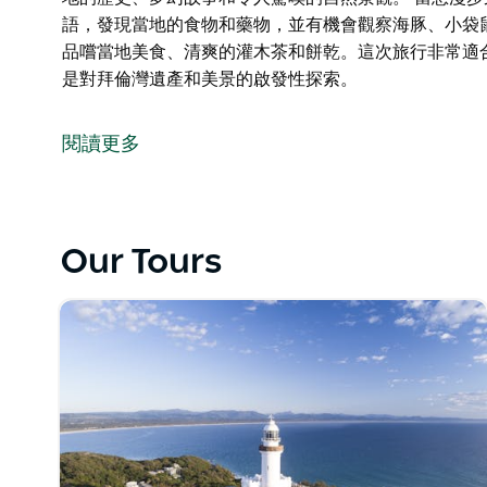
語，發現當地的食物和藥物，並有機會觀察海豚、小袋
品嚐當地美食、清爽的灌木茶和餅乾。這次旅行非常適
是對拜倫灣遺產和美景的啟發性探索。
探索澳洲大陸最東端沃爾根（拜倫角）的美麗和文化敘事。
地的歷史、夢幻故事和令人驚嘆的自然景觀。
閱讀更多
當您漫步穿過沿海雨林和岩石峭壁時，您將學習邦加隆
小袋鼠和細尾鷦鷯等野生動物。
旅程結束時，您可以品嚐當地美食、清爽的灌木茶和餅
Our Tours
和文化的人們，它將是對拜倫灣遺產和美景的啟發性探