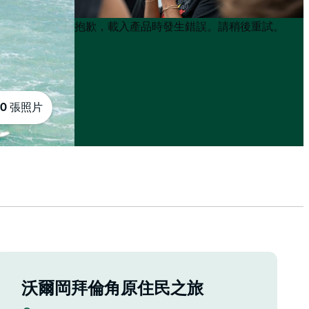
Product
Product
抱歉，載入產品時發生錯誤。請稍後重試。
List
List
10 張照片
沃爾岡拜倫角原住民之旅