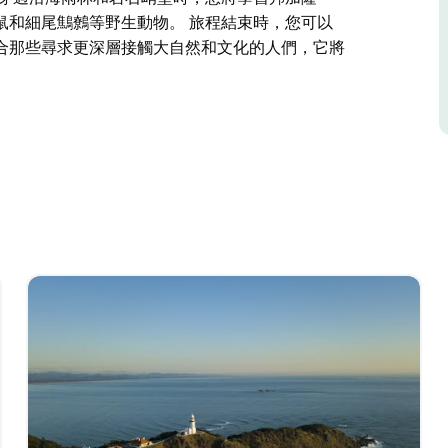
鼠和細尾鷦鷯等野生動物。 旅程結束時，您可以
合那些尋求更深層接觸大自然和文化的人們，它將
這次 1 公里（1.5 小時）的步行之旅融合了當
語，發現當地的食物和藥物，並有機會觀察海豚、
乾。這次旅行非常適合那些尋求更深層接觸大自然
索。