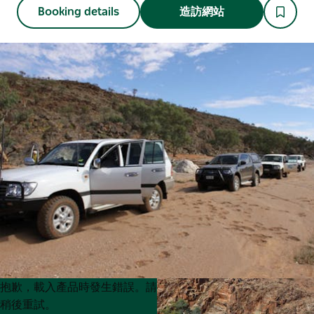
Booking details
造訪網站
Product
Product
抱歉，載入產品時發生錯誤。請
List
List
稍後重試。