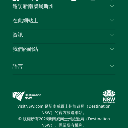
Facebook
嘰
Youtube
Instagram
抖
Pintere
造訪新南威爾斯州
嘰
音
喳
聯絡我們
在此網站上
喳
免責聲明
目的地
資訊
隱私
要做的事情
旅行資訊
Cookie 通知
我們的網站
新南威爾斯州公路旅行
列出您的業務
使用條款
Sydney.com
活動
語言
新南威爾斯的商業
新南威爾士州旅遊局（Destination NSW）企業網
住宿
新南威爾斯的教育
站​
優惠訊息
新南威爾斯商務活動
新南威爾士州旅遊局（Destination NSW）媒體中
VisitNSW.com 是新南威爾士州旅遊局（Destination
心
NSW）的官方旅遊網站。
繽紛悉尼燈光音樂節
© 版權所有
2026
新南威爾士州旅遊局（Destination
NSW）。保留所有權利。