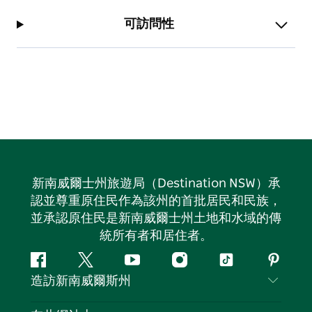
可訪問性
新南威爾士州旅遊局（Destination NSW）承
認並尊重原住民作為該州的首批居民和民族，
並承認原住民是新南威爾士州土地和水域的傳
統所有者和居住者。
Facebook
嘰
Youtube
Instagram
抖
Pintere
造訪新南威爾斯州
嘰
音
喳
聯絡我們