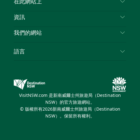
在此網站上
喳
免責聲明
目的地
資訊
隱私
要做的事情
旅行資訊
Cookie 通知
我們的網站
新南威爾斯州公路旅行
列出您的業務
使用條款
Sydney.com
活動
語言
新南威爾斯的商業
新南威爾士州旅遊局（Destination NSW）企業網
住宿
新南威爾斯的教育
站​
優惠訊息
新南威爾斯商務活動
新南威爾士州旅遊局（Destination NSW）媒體中
VisitNSW.com 是新南威爾士州旅遊局（Destination
心
NSW）的官方旅遊網站。
繽紛悉尼燈光音樂節
© 版權所有
2026
新南威爾士州旅遊局（Destination
NSW）。保留所有權利。