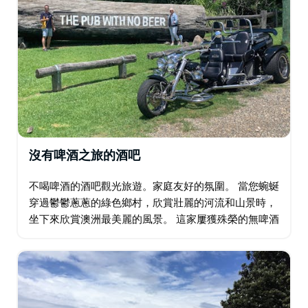
沒有啤酒之旅的酒吧
不喝啤酒的酒吧觀光旅遊。家庭友好的氛圍。 當您蜿蜒
穿過鬱鬱蔥蔥的綠色鄉村，欣賞壯麗的河流和山景時，
坐下來欣賞澳洲最美麗的風景。 這家屢獲殊榮的無啤酒
酒吧在當地被稱為"世界第八大奇蹟"，彷彿時光倒流，
是品嚐飲品並了解當地叢林歷史的獨特場所…