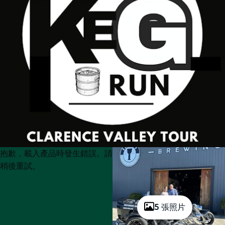
Product
Product
抱歉，載入產品時發生錯誤。請
List
List
稍後重試。
5 張照片