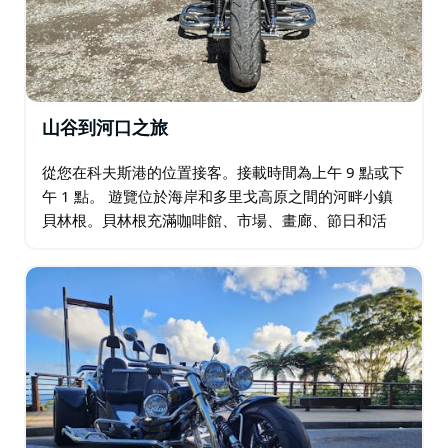
放鬆並享受回家之旅。
山谷到河口之旅
從您在科夫斯港的位置接客。接載時間為上午 9 點或下
午 1 點。 遊覽位於海岸和多里戈高原之間的河畔小鎮
貝林根。貝林根充滿咖啡館、市場、畫廊、節日和活
動，不僅以其自然美景、豐富的藝術和手工藝以及多樣
化的生活方式而聞名。老黃油工廠也擁有豐富的歷史…