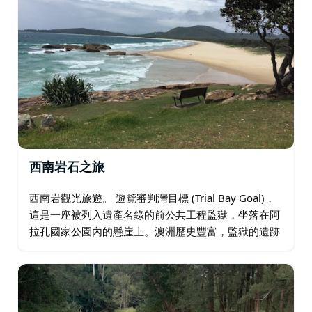
西南岩石之旅
西南岩觀光旅遊。 遊覽審判灣目標 (Trial Bay Goal)，
這是一座被列入遺產名錄的前公共工程監獄，坐落在阿
拉孔國家公園內的懸崖上。澳洲歷史豐富，監獄的遺跡
令人印象深刻，景色令人驚嘆。慢慢地在監獄裡自助遊
覽，包括門票。 前往西南岩…