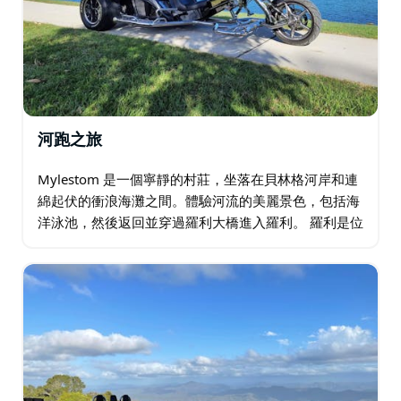
河跑之旅
Mylestom 是一個寧靜的村莊，坐落在貝林格河岸和連
綿起伏的衝浪海灘之間。體驗河流的美麗景色，包括海
洋泳池，然後返回並穿過羅利大橋進入羅利。 羅利是位
於貝林根郡的一個地區小鎮。羅利擁有鄉村、山脈和河
流的美麗景色，讓您感覺充滿活力…