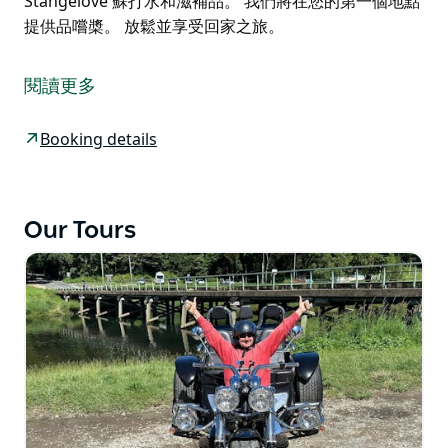
Stangelove 蘇打水和滋補品。 我們將在您的第一個地點
提供品嚐槳。 放鬆並享受回家之旅。
湯森和揚巴觀光旅遊。
參觀位於克拉倫斯谷湯森德 (Townsend) 的 Sanctus
閱讀更多
Brewing Co。來這裡喝啤酒，留下來喝啤酒、手工烈
酒、葡萄酒甚至雞尾酒。真正的精釀啤酒，在上帝之國的
Booking details
中心充滿自豪和熱情地手工釀造。
在 Sanctus 享用午餐（自費）。
Our Tours
參觀揚巴 (Yamba) 的 The Wobbly Chook Brewing Co.
他們將對啤酒的熱愛和對當地的熱愛結合起來，釀造出他
們認為是澳洲味道最好的啤酒。
參觀揚巴的揚巴蒸餾公司 - 琴酒、伏特加和雞尾酒。慢
活，Yamba Time，將瘋狂轉為平靜......他們提供品嚐槳
和用他們的烈酒製成的雞尾酒，並輔以 Stangelove 蘇打
水和滋補品。
我們將在您的第一個地點提供品嚐槳。