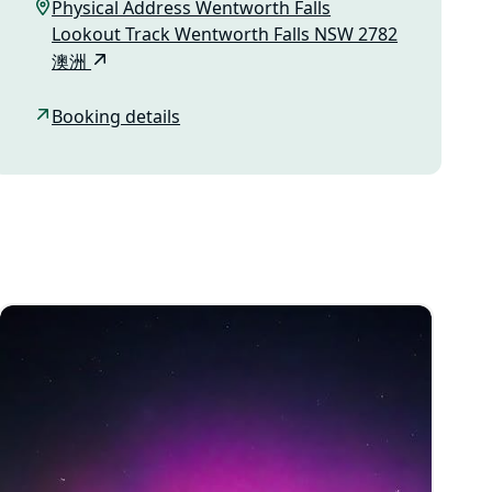
Physical Address Wentworth Falls
Lookout Track Wentworth Falls NSW 2782
澳洲
Booking details