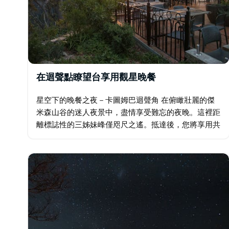
在迴聲點瞭望台享用觀星晚餐
星空下的晚餐之夜－卡圖姆巴迴聲角 在俯瞰壯麗的傑
米森山谷的迷人夜景中，盡情享受難忘的夜晚。這裡距
離標誌性的三姊妹峰僅咫尺之遙。抵達後，您將享用共
享式晚餐和熱蘋果酒，同時欣賞夕陽西下，落日餘暉灑
滿懸崖峭壁。夜幕降臨後，您可以前往戶外…