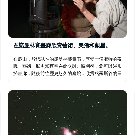
在諾曼林賽畫廊欣賞藝術、美酒和觀星。
在藍山，於標誌性的諾曼林賽畫廊，享受一個獨特的夜
晚，藝術、歷史和夜空在此交融。關閉後，您可以漫步
於畫廊，隨後前往歷史悠久的庭院，欣賞格羅斯谷的日
落美景，品嚐一杯美酒，並參加由專業嚮導帶領的觀星
活動，透過望遠鏡觀測星空，聆聽雷射引導的星座故
事。 …