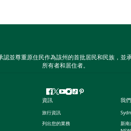
 NSW）承認並尊重原住民作為該州的首批居民和民族
所有者和居住者。
Facebook
嘰
Youtube
Instagram
抖
Pinterest
資訊
我們
嘰
音
喳
旅行資訊
Sydn
喳
列出您的業務
新南威
NS