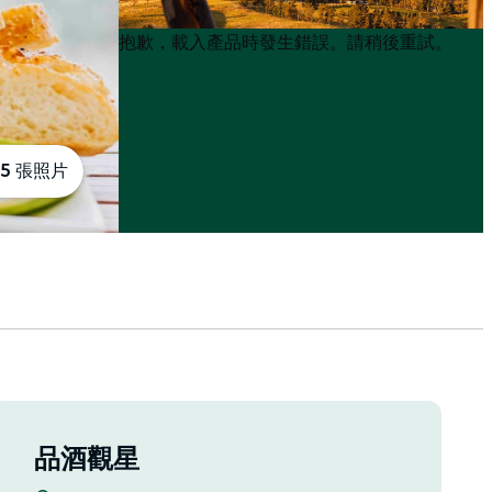
Product
Product
抱歉，載入產品時發生錯誤。請稍後重試。
List
List
5 張照片
品酒觀星