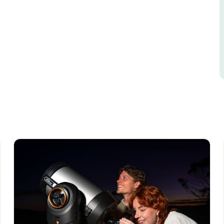
壯觀的砂岩懸崖。與天文學家一起在梅加隆山谷參