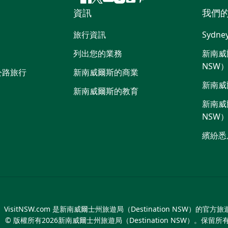
Facebook
嘰
Youtube
Instagram
抖
Pinterest
資訊
我們
嘰
音
喳
旅行資訊
Sydne
喳
列出您的業務
新南威爾
NSW
公路旅行
新南威爾斯的商業
新南威
新南威爾斯的教育
新南威爾
NSW
繽紛悉
VisitNSW.com 是新南威爾士州旅遊局（Destination NSW）的官方
© 版權所有
2026
新南威爾士州旅遊局（Destination NSW）。保留