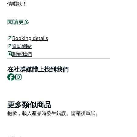
情唱歌！
他們相信真正的沉浸式體驗，在 Breakout 中，他們邀請
您“逃離日常生活”，與神秘（且有點傻）的 B 教授一起踏
閱讀更多
上穿越時空的旅程。
當您走進 Breakout 酒吧時，您就進入了教授的家，他邀
Booking details
請您在機器中穿越時空之前喝一杯（也許是他的招牌雞尾
造訪網站
酒之一）放鬆一下。
聯絡我們
成為一名Chrononaught（時間旅行者），走進他們的時
在社群媒體上找到我們
間密室（密室逃脫），在那裡你將作為一個團隊解決謎
Facebook
Instagram
題，尋找線索並揭開隱藏的含義，以解開謎團並返回家園
（密室逃脫） 。
回來後，您可以在他們的私人卡拉 OK 室之一盡情唱歌！
Product
更多類似商品
List
Product
抱歉，載入產品時發生錯誤。請稍後重試。
List