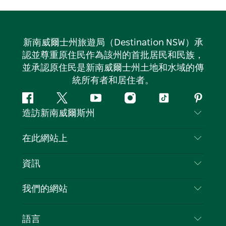
新南威爾士州旅遊局（Destination NSW）承
認並尊重原住民作為該州的首批居民和民族，
並承認原住民是新南威爾士州土地和水域的傳
統所有者和居住者。
Facebook
嘰
Youtube
Instagram
抖
Pintere
造訪新南威爾斯州
嘰
音
喳
聯絡我們
在此網站上
喳
免責聲明
目的地
資訊
隱私
要做的事情
旅行資訊
Cookie 通知
我們的網站
新南威爾斯州公路旅行
列出您的業務
使用條款
Sydney.com
活動
語言
新南威爾斯的商業