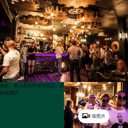
Product
Product
抱歉，載入產品時發生錯誤。請
List
List
稍後重試。
8 張照片