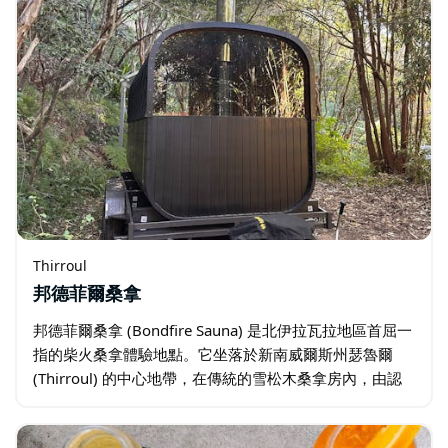
Thirroul
邦德菲爾桑拿
邦德菲爾桑拿 (Bondfire Sauna) 是北伊拉瓦拉地區首屈一
指的柴火桑拿體驗地點。它坐落於新南威爾斯州瑟魯爾
(Thirroul) 的中心地帶，在傳統的雪松木桑拿房內，由認
證的桑拿大師帶領，為最多 8 位客人提供 50…