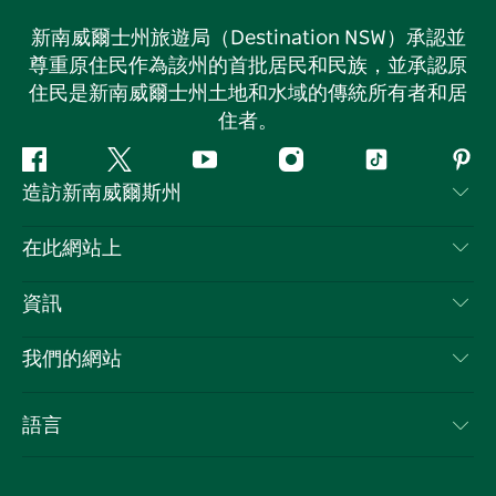
新南威爾士州旅遊局（Destination NSW）承認並
尊重原住民作為該州的首批居民和民族，並承認原
住民是新南威爾士州土地和水域的傳統所有者和居
住者。
Facebook
嘰
Youtube
Instagram
抖
Pint
造訪新南威爾斯州
嘰
音
喳
聯絡我們
在此網站上
喳
免責聲明
目的地
資訊
隱私
要做的事情
旅行資訊
Cookie 通知
我們的網站
新南威爾斯州公路旅行
列出您的業務
使用條款
Sydney.com
活動
語言
新南威爾斯的商業
新南威爾士州旅遊局（Destination NSW）企業網站​
住宿
新南威爾斯的教育
新南威爾斯商務活動