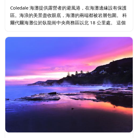
Coledale 海灘提供露營者的避風港，在海灘邊緣設有保護
區。海浪的美景盡收眼底，海灘的兩端都被岩層包圍。 科
爾代爾海灘位於臥龍崗中央商務區以北 18 公里處。 這個
海灘只在 9 月新南威爾士州學校假期開始到新南威爾士州
4…