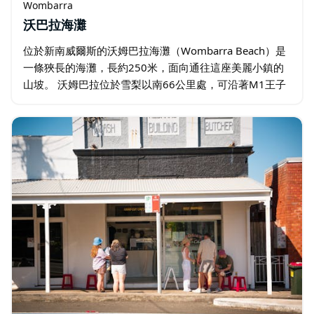
Wombarra
沃巴拉海灘
位於新南威爾斯的沃姆巴拉海灘（Wombarra Beach）是
一條狹長的海灘，長約250米，面向通往這座美麗小鎮的
山坡。 沃姆巴拉位於雪梨以南66公里處，可沿著M1王子
高速公路（M1 Princes Motorway）行駛，在斯坦威爾山
頂…