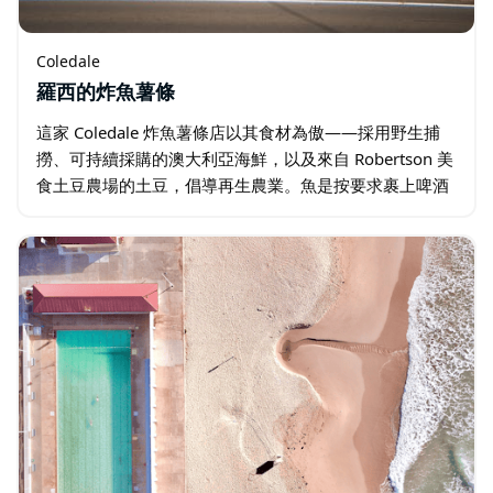
Coledale
羅西的炸魚薯條
這家 Coledale 炸魚薯條店以其食材為傲——採用野生捕
撈、可持續採購的澳大利亞海鮮，以及來自 Robertson 美
食土豆農場的土豆，倡導再生農業。魚是按要求裹上啤酒
糊的，金黃色的薯條經過三次烹製，還可以選擇用草飼牛
肉油煎炸，以增添美味…