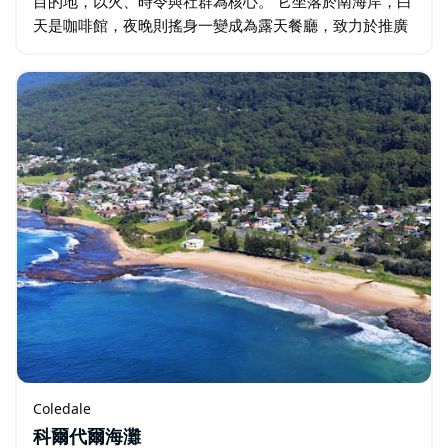
目的地，以火、時令與社群為核心。 它坐落於南海岸，白
天是咖啡館，夜晚則搖身一變成為露天餐廳，致力於推廣
當地食材、實踐道德採購，倡導慢生活、用心生活。
Coledale
科爾代爾海灘