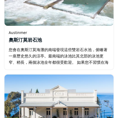
Austinmer
奧斯汀莫岩石池
您會在奧斯汀莫海灘的南端發現這些雙岩石水池，俯瞰著
一座歷史悠久的涼亭。最南端的泳池比其北部的泳池更
窄、稍長，兩個泳池全年都很受歡迎。 如果您不習慣在海
洋衝浪中游泳，這個海水泳池是一個很好的試驗場，您可
以直接游到海浪中，然後隨著海浪從您身邊流過…