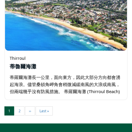
Thirroul
蒂魯爾海灘
蒂羅爾海灘長一公里，面向東方，因此大部分方向都會湧
起海浪。儘管桑頓角岬角會稍微減緩南風的大浪或南風，
但兩端幾乎沒有防風措施。 蒂羅爾海灘 (Thirroul Beach)
每年 9 月至 4 月都有巡邏人員巡邏…
1
2
››
Last »