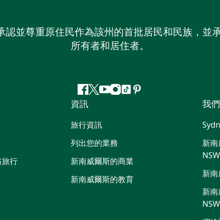
 NSW）承認並尊重原住民作為該州的首批居民和民族
所有者和居住者。
Facebook
嘰
Youtube
Instagram
抖
Pinterest
資訊
我們
嘰
音
喳
旅行資訊
Sydn
喳
列出您的業務
新南威
NS
路旅行
新南威爾斯的商業
新南
新南威爾斯的教育
新南威
NS