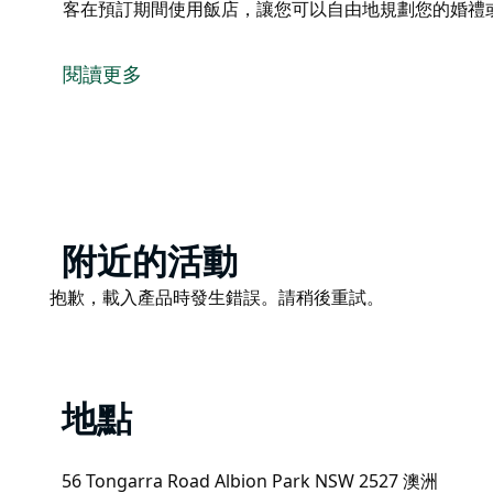
客在預訂期間使用飯店，讓您可以自由地規劃您的婚禮
雷文斯索普 (Ravensthorpe) 位於新南威爾斯州南
在滿足人生的慶祝活動。雷文斯索普 (Ravensthorpe
閱讀更多
地、游泳池、網球場和專門建造的接待處，是您舉辦目
歡迎賓客在預訂期間使用飯店，讓您可以自由地規劃您
Product
附近的活動
List
Product
抱歉，載入產品時發生錯誤。請稍後重試。
List
地點
56 Tongarra Road Albion Park NSW 2527 澳洲