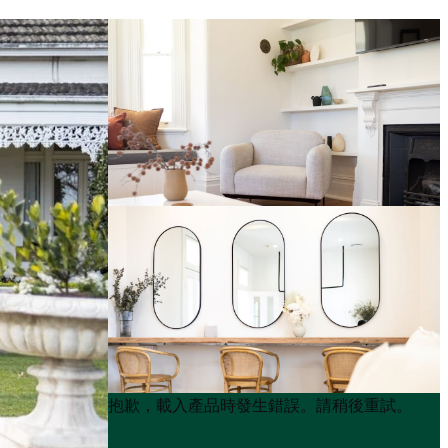
Product
Product
抱歉，載入產品時發生錯誤。請稍後重試。
List
List