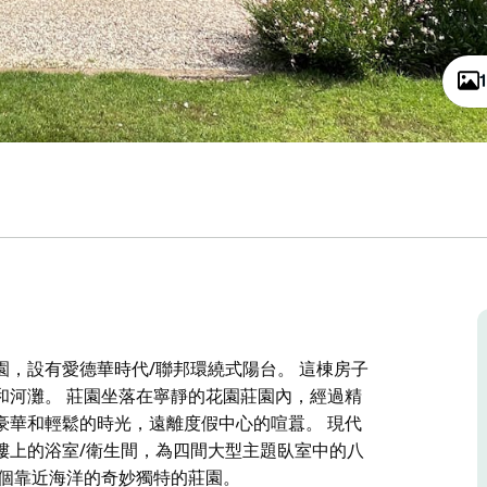
，設有愛德華時代/聯邦環繞式陽台。 這棟房子
和河灘。 莊園坐落在寧靜的花園莊園內，經過精
豪華和輕鬆的時光，遠離度假中心的喧囂。 現代
樓上的浴室/衛生間，為四間大型主題臥室中的八
這個靠近海洋的奇妙獨特的莊園。