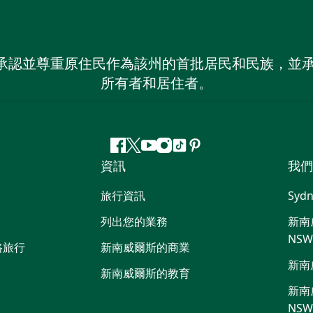
 NSW）承認並尊重原住民作為該州的首批居民和民族
所有者和居住者。
Facebook
嘰
Youtube
Instagram
抖
Pinterest
資訊
我們
嘰
音
喳
旅行資訊
Sydn
喳
列出您的業務
新南威
NS
路旅行
新南威爾斯的商業
新南
新南威爾斯的教育
新南威
NS