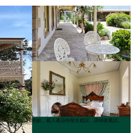
Product
Product
抱歉，載入產品時發生錯誤。請稍後重試。
List
List