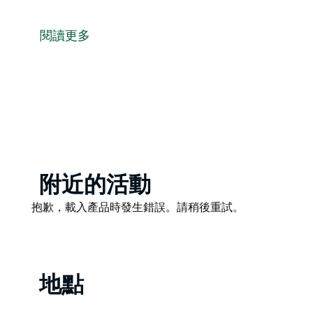
歷史悠久的農莊宅基地是一座歷史悠久的喬治亞風格莊園
是當地著名的重要遺產，自豪地俯瞰潘布拉的精緻花園
閱讀更多
莊園坐落在寧靜的花園莊園內，經過精心修復，配有古
的時光，遠離度假中心的喧囂。
現代化的便利設施設有獨立的休息室、餐廳和廚房，樓
的八位客人提供超級舒適的住宿。
您將永遠不會忘記住在這個靠近海洋的奇妙獨特的莊園
Product
附近的活動
List
Product
抱歉，載入產品時發生錯誤。請稍後重試。
List
地點