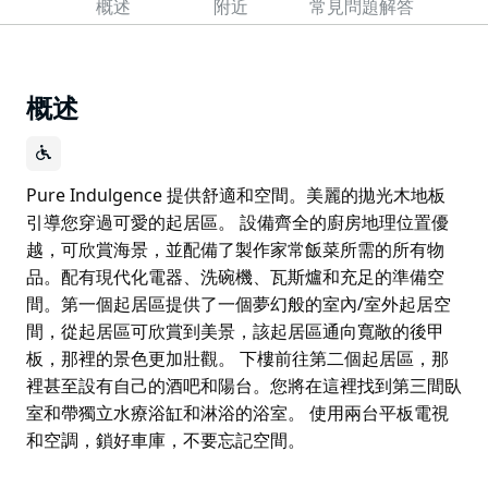
概述
附近
常見問題解答
概述
Pure Indulgence 提供舒適和空間。美麗的拋光木地板
引導您穿過可愛的起居區。 設備齊全的廚房地理位置優
越，可欣賞海景，並配備了製作家常飯菜所需的所有物
品。配有現代化電器、洗碗機、瓦斯爐和充足的準備空
間。第一個起居區提供了一個夢幻般的室內/室外起居空
間，從起居區可欣賞到美景，該起居區通向寬敞的後甲
板，那裡的景色更加壯觀。 下樓前往第二個起居區，那
裡甚至設有自己的酒吧和陽台。您將在這裡找到第三間臥
室和帶獨立水療浴缸和淋浴的浴室。 使用兩台平板電視
和空調，鎖好車庫，不要忘記空間。
Pure Indulgence 提供舒適和空間。美麗的拋光木地板