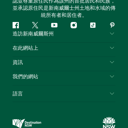
認並尊重原住民作為該州的首批居民和民族，
並承認原住民是新南威爾士州土地和水域的傳
統所有者和居住者。
Facebook
嘰
Youtube
Instagram
抖
Pintere
造訪新南威爾斯州
嘰
音
喳
聯絡我們
在此網站上
喳
免責聲明
目的地
資訊
隱私
要做的事情
旅行資訊
Cookie 通知
我們的網站
新南威爾斯州公路旅行
列出您的業務
使用條款
Sydney.com
活動
語言
新南威爾斯的商業
新南威爾士州旅遊局（Destination NSW）企業網
住宿
新南威爾斯的教育
站​
優惠訊息
新南威爾斯商務活動
新南威爾士州旅遊局（Destination NSW）媒體中