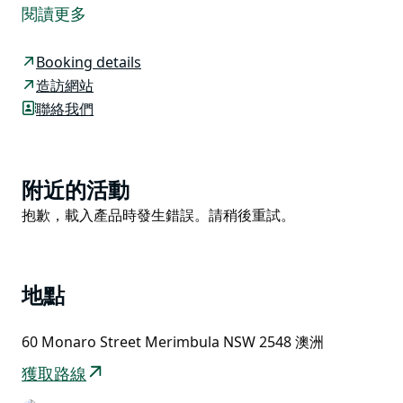
引導您穿過可愛的起居區。
閱讀更多
設備齊全的廚房地理位置優越，可欣賞海景，並配備了製
作家常飯菜所需的所有物品。配有現代化電器、洗碗機、
Booking details
瓦斯爐和充足的準備空間。第一個起居區提供了一個夢幻
造訪網站
般的室內/室外起居空間，從起居區可欣賞到美景，該起
聯絡我們
居區通向寬敞的後甲板，那裡的景色更加壯觀。
下樓前往第二個起居區，那裡甚至設有自己的酒吧和陽
台。您將在這裡找到第三間臥室和帶獨立水療浴缸和淋浴
Product
附近的活動
的浴室。
List
Product
抱歉，載入產品時發生錯誤。請稍後重試。
使用兩台平板電視和空調，鎖好車庫，不要忘記空間。
List
地點
60 Monaro Street Merimbula NSW 2548 澳洲
獲取路線