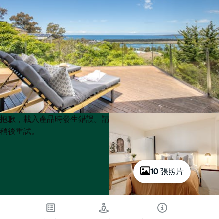
Product
Product
抱歉，載入產品時發生錯誤。請
List
List
稍後重試。
10 張照片