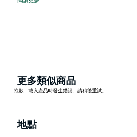
他們的學員離開時，都感覺與自然重新建立了聯繫，體
閱讀更多
後，盡情享受衝浪的樂趣！
學校提供團體課程、私人團體課程、兒童課程、女子課
Product
更多類似商品
List
Product
抱歉，載入產品時發生錯誤。請稍後重試。
List
地點