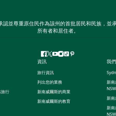
 NSW）承認並尊重原住民作為該州的首批居民和民族
所有者和居住者。
Facebook
嘰
Youtube
Instagram
抖
Pinterest
資訊
我們
嘰
音
喳
旅行資訊
Sydn
喳
列出您的業務
新南威
NS
路旅行
新南威爾斯的商業
新南
新南威爾斯的教育
新南威
NS