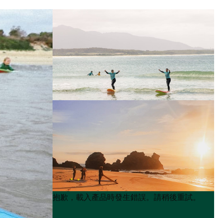
Product
Product
抱歉，載入產品時發生錯誤。請稍後重試。
List
List