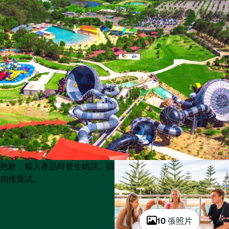
Product
Product
抱歉，載入產品時發生錯誤。請
List
List
稍後重試。
10 張照片