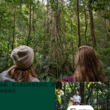
Product
Product
抱歉，載入產品時發生錯誤。請
List
List
稍後重試。