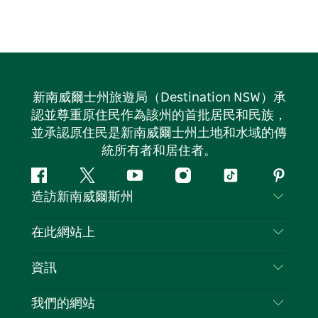
新南威爾士州旅遊局（Destination NSW）承
認並尊重原住民作為該州的首批居民和民族，
並承認原住民是新南威爾士州土地和水域的傳
統所有者和居住者。
Facebook
嘰
Youtube
Instagram
抖
Pintere
造訪新南威爾斯州
嘰
音
喳
聯絡我們
在此網站上
喳
免責聲明
目的地
資訊
隱私
要做的事情
旅行資訊
Cookie 通知
我們的網站
新南威爾斯州公路旅行