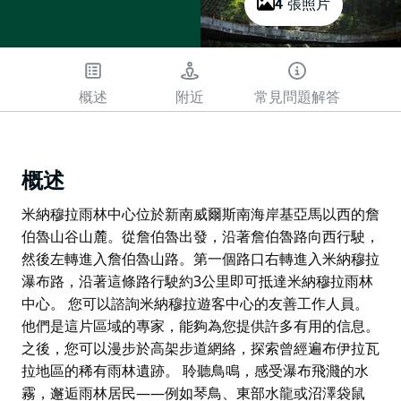
4 張照片
概述
附近
常見問題解答
概述
米納穆拉雨林中心位於新南威爾斯南海岸基亞馬以西的詹
伯魯山谷山麓。從詹伯魯出發，沿著詹伯魯路向西行駛，
然後左轉進入詹伯魯山路。第一個路口右轉進入米納穆拉
瀑布路，沿著這條路行駛約3公里即可抵達米納穆拉雨林
中心。 您可以諮詢米納穆拉遊客中心的友善工作人員。
他們是這片區域的專家，能夠為您提供許多有用的信息。
之後，您可以漫步於高架步道網絡，探索曾經遍布伊拉瓦
拉地區的稀有雨林遺跡。 聆聽鳥鳴，感受瀑布飛濺的水
霧，邂逅雨林居民——例如琴鳥、東部水龍或沼澤袋鼠