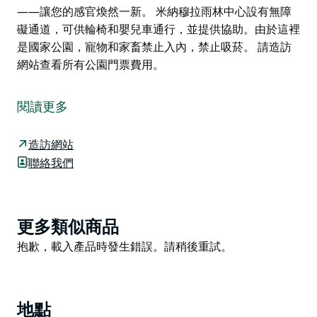
——讓您的感官煥然一新。 米納穆拉雨林中心設有無障
礙通道，可供輪椅和嬰兒車通行，並提供協助。由於這裡
是國家公園，寵物和家畜禁止入內，禁止吸菸。 請造訪
網站查看所有公園門票費用。
米納穆拉雨林中心位於新南威爾斯南海岸基亞馬以西的詹
伯魯山谷山麓。從詹伯魯出發，沿著詹伯魯路向西行駛，
閱讀更多
然後左轉進入詹伯魯山路。第一個路口右轉進入米納穆拉
瀑布路，沿著這條路行駛約3公里即可抵達米納穆拉雨林
造訪網站
中心。
聯絡我們
您可以諮詢米納穆拉遊客中心的友善工作人員。他們是這
片區域的專家，能夠為您提供許多有用的信息。
之後，您可以漫步於高架步道網絡，探索曾經遍布伊拉瓦
Product
更多類似商品
拉地區的稀有雨林遺跡。
List
Product
抱歉，載入產品時發生錯誤。請稍後重試。
聆聽鳥鳴，感受瀑布飛濺的水霧，邂逅雨林居民——例如
List
琴鳥、東部水龍或沼澤袋鼠——讓您的感官煥然一新。
米納穆拉雨林中心設有無障礙通道，可供輪椅和嬰兒車通
地點