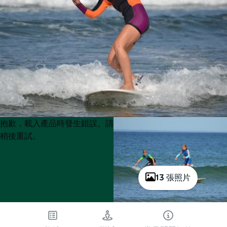
Product
Product
抱歉，載入產品時發生錯誤。請
List
List
稍後重試。
13 張照片