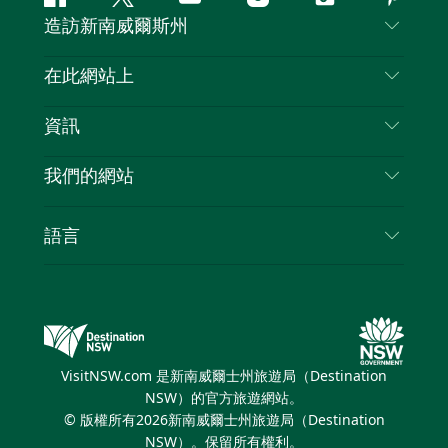
Facebook
嘰
Youtube
Instagram
抖
Pintere
造訪新南威爾斯州
嘰
音
喳
聯絡我們
在此網站上
喳
免責聲明
目的地
資訊
隱私
要做的事情
旅行資訊
Cookie 通知
我們的網站
新南威爾斯州公路旅行
列出您的業務
使用條款
Sydney.com
活動
語言
新南威爾斯的商業
新南威爾士州旅遊局（Destination NSW）企業網
住宿
新南威爾斯的教育
站​
優惠訊息
新南威爾斯商務活動
新南威爾士州旅遊局（Destination NSW）媒體中
VisitNSW.com 是新南威爾士州旅遊局（Destination
心
NSW）的官方旅遊網站。
繽紛悉尼燈光音樂節
© 版權所有
2026
新南威爾士州旅遊局（Destination
NSW）。保留所有權利。