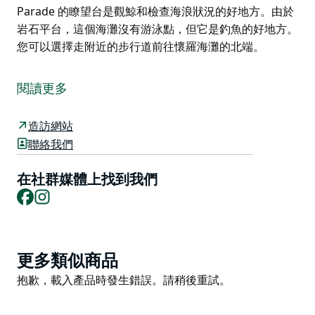
Parade 的瞭望台是觀鯨和檢查海浪狀況的好地方。由於
岩石平台，這個海灘沒有游泳點，但它是釣魚的好地方。
您可以選擇走附近的步行道前往懷羅海灘的北端。
海豚角海灘是當地衝浪者經常光顧的岩石海灘。 Seaside
Parade 的瞭望台是觀鯨和檢查海浪狀況的好地方。由於
閱讀更多
岩石平台，這個海灘沒有游泳點，但它是釣魚的好地方。
您可以選擇走附近的步行道前往懷羅海灘的北端。
造訪網站
聯絡我們
在社群媒體上找到我們
Facebook
Instagram
Product
更多類似商品
List
Product
抱歉，載入產品時發生錯誤。請稍後重試。
List