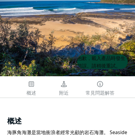
Product
Product
抱歉，載入產品時發生
List
List
錯誤。請稍後重試。
概述
附近
常見問題解答
概述
海豚角海灘是當地衝浪者經常光顧的岩石海灘。 Seaside