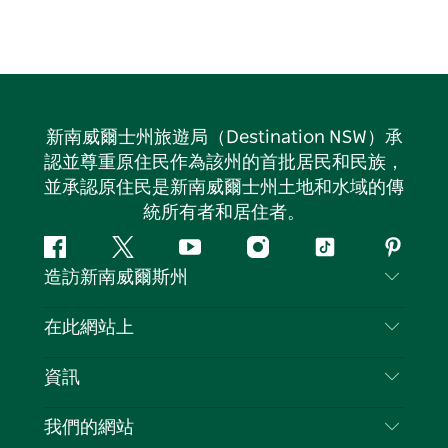
新南威爾士州旅遊局（Destination NSW）承
認並尊重原住民作為該州的首批居民和民族，
並承認原住民是新南威爾士州土地和水域的傳
統所有者和居住者。
Facebook
嘰
Youtube
Instagram
抖
Pintere
造訪新南威爾斯州
嘰
音
喳
聯絡我們
在此網站上
喳
免責聲明
目的地
資訊
隱私
要做的事情
旅行資訊
Cookie 通知
我們的網站
新南威爾斯州公路旅行