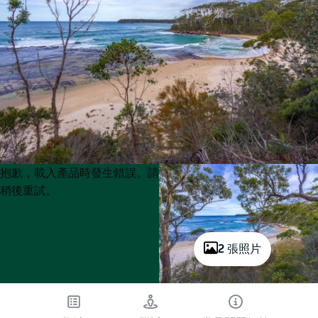
Product
Product
抱歉，載入產品時發生錯誤。請
List
List
稍後重試。
2 張照片