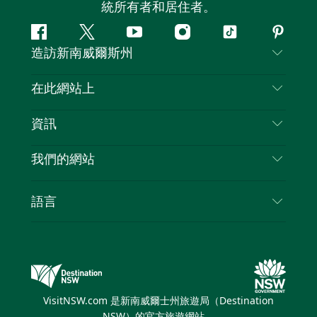
統所有者和居住者。
Facebook
嘰
Youtube
Instagram
抖
Pintere
造訪新南威爾斯州
嘰
音
喳
聯絡我們
在此網站上
喳
免責聲明
目的地
資訊
隱私
要做的事情
旅行資訊
Cookie 通知
我們的網站
新南威爾斯州公路旅行
列出您的業務
使用條款
Sydney.com
活動
語言
新南威爾斯的商業
新南威爾士州旅遊局（Destination NSW）企業網
住宿
新南威爾斯的教育
站​
優惠訊息
新南威爾斯商務活動
新南威爾士州旅遊局（Destination NSW）媒體中
VisitNSW.com 是新南威爾士州旅遊局（Destination
心
NSW）的官方旅遊網站。