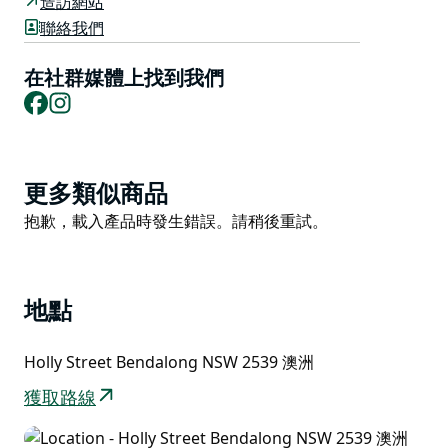
造訪網站
本達隆村。
聯絡我們
參天大樹將海灘與城鎮隔開，形成一道天然屏障，更添隱
在社群媒體上找到我們
密感。這些樹木也提供了宜人的陰涼，使海灘後的草地成
Facebook
Instagram
為悠閒野餐或躲避陽光的理想場所。
無論您是想探索岩石池、暢遊水中，還是僅僅在大自然中
放鬆身心，平岩海灘都是一個值得探索的寧靜目的地。
Product
更多類似商品
List
Product
抱歉，載入產品時發生錯誤。請稍後重試。
List
地點
Holly Street Bendalong NSW 2539 澳洲
獲取路線