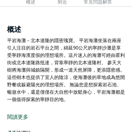
概述
附近
常見問題解答
概述
平岩海灘－北本達隆的隱密瑰寶。 平岩海灘坐落在兩座
引人注目的岩石平台之間，綿延90公尺的寧靜沙灘是享
受寧靜海濱度假的理想場所。這片迷人的海灘可經由霍利
街或北本達隆路抵達，背靠寧靜的北本達隆村。 參天大
樹將海灘與城鎮隔開，形成一道天然屏障，更添隱密感。
這些樹木也提供了宜人的陰涼，使海灘後的草地成為悠閒
野餐或躲避陽光的理想場所。 無論您是想探索岩石池、
暢遊水中，還是僅僅在大自然中放鬆身心，平岩海灘都是
一個值得探索的寧靜目的地。
平岩海灘－北本達隆的隱密瑰寶。
平岩海灘坐落在兩座引人注目的岩石平台之間，綿延90
閱讀更多
公尺的寧靜沙灘是享受寧靜海濱度假的理想場所。這片迷
人的海灘可經由霍利街或北本達隆路抵達，背靠寧靜的北