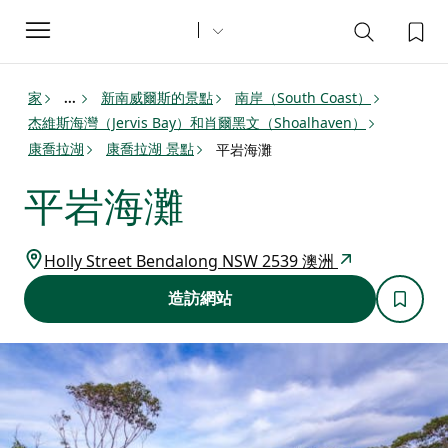
Toggle
navigation
家
新南威爾斯的景點
南岸（South Coast）
...
杰維斯海灣（Jervis Bay）和肖爾黑文（Shoalhaven）
康喬拉湖
康喬拉湖 景點
平岩海灘
平岩海灘
Holly Street Bendalong NSW 2539 澳洲
造訪網站